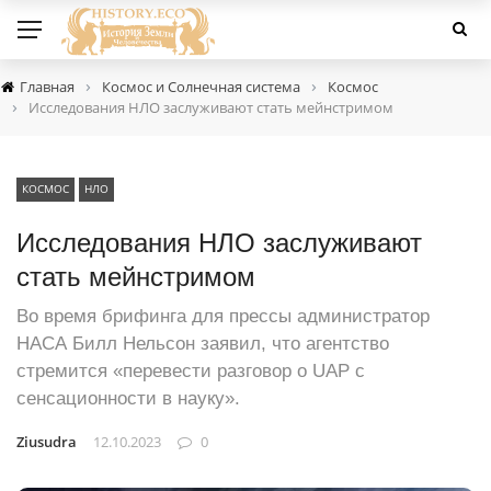
›
›
Главная
Космос и Солнечная система
Космос
›
Исследования НЛО заслуживают стать мейнстримом
КОСМОС
НЛО
Исследования НЛО заслуживают
стать мейнстримом
Во время брифинга для прессы администратор
НАСА Билл Нельсон заявил, что агентство
стремится «перевести разговор о UAP с
сенсационности в науку».
Ziusudra
12.10.2023
0