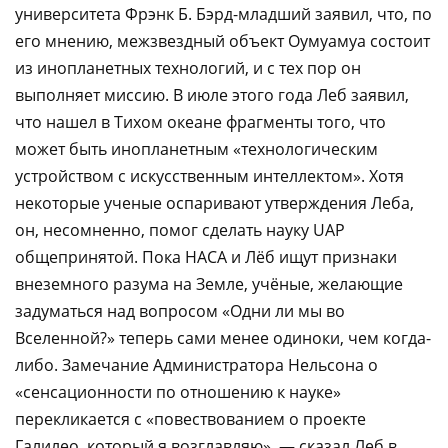
университета Фрэнк Б. Бэрд-младший заявил, что, по
его мнению, межзвездный объект Оумуамуа состоит
из инопланетных технологий, и с тех пор он
выполняет миссию. В июле этого года Леб заявил,
что нашел в Тихом океане фрагменты того, что
может быть инопланетным «технологическим
устройством с искусственным интеллектом». Хотя
некоторые ученые оспаривают утверждения Леба,
он, несомненно, помог сделать науку UAP
общепринятой. Пока НАСА и Лёб ищут признаки
внеземного разума на Земле, учёные, желающие
задуматься над вопросом «Одни ли мы во
Вселенной?» теперь сами менее одиноки, чем когда-
либо. Замечание Администратора Нельсона о
«сенсационности по отношению к науке»
перекликается с «повествованием о проекте
Галилео, который я возглавляю», — сказал Леб в