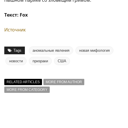
пышном парике со зловещим гримом.
Текст: Fox
Источник
Tags
аномальные явления
новая мифология
новости
призраки
США
RELATED ARTICLES
MORE FROM AUTHOR
MORE FROM CATEGORY