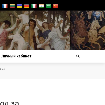
Личный кабинет
 за
од за