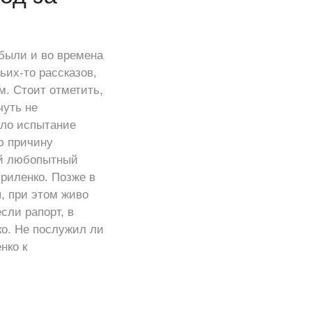
были и во времена
ьих-то рассказов,
м. Стоит отметить,
чуть не
ало испытание
ю причину
ой любопытный
риленко. Позже в
, при этом живо
ли рапорт, в
ко. Не послужил ли
нко к