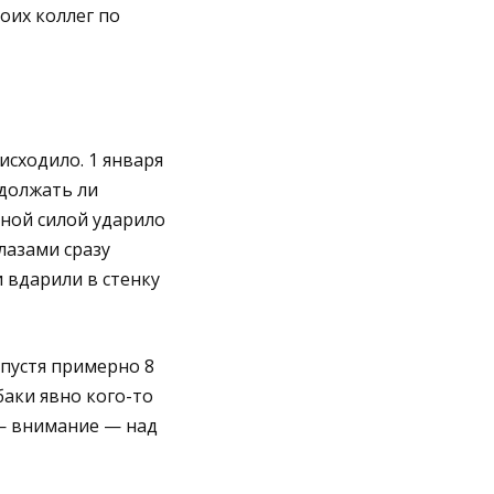
оих коллег по
исходило. 1 января
одолжать ли
шной силой ударило
лазами сразу
 вдарили в стенку
спустя примерно 8
баки явно кого-то
 — внимание — над