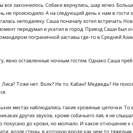
ы все закончилось. Собаки вернулись, шар исчез. Больш
ь не происходило. А на следующий день к нам в гости з
агалась неподалеку. Саша поначалу хотел встречать Нов
момент передумал и укатил в город. Приезд Саши был оч
омандиром пограничной заставы где-то в Средней Ази
егу, явно оставленные ночным гостем. Однако Саша пре
 Лиса? Тоже нет. Волк? Не то. Кабан? Медведь? Не похо
ся.
льких местах наблюдались такие кровяные цепочки. То е
никаких других звуков, кроме собачьего лая, я не слыша
о покусано до крови, но молчало. И какое отношение 
ати, возле стены, в которую вроде как чем-то тяжелым 