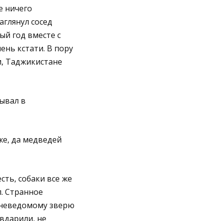
е ничего
аглянул сосед
ый год вместе с
ень кстати. В пору
и, Таджикистане
бывал в
же, да медведей
сть, собаки все же
л. Странное
к неведомому зверю
вдарили, не