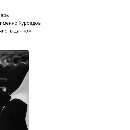
тарь
 именно Куроедов
ечно, в данном