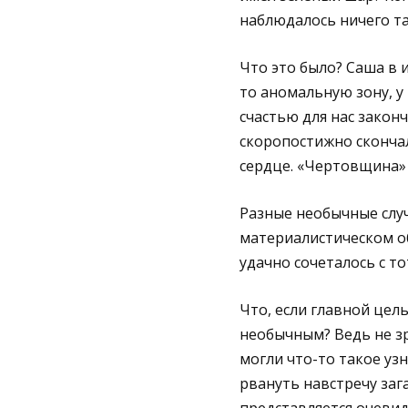
наблюдалось ничего так
Что это было? Саша в 
то аномальную зону, у
счастью для нас законч
скоропостижно скончал
сердце. «Чертовщина» 
Разные необычные случ
материалистическом о
удачно сочеталось с т
Что, если главной цел
необычным? Ведь не зр
могли что-то такое узн
рвануть навстречу заг