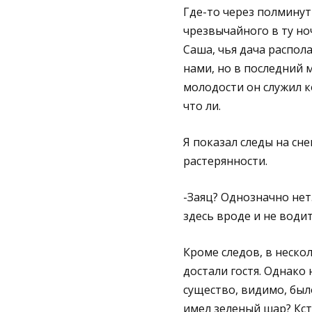
Где-то через полминут
чрезвычайного в ту ноч
Саша, чья дача распол
нами, но в последний 
молодости он служил к
что ли.
Я показал следы на сн
растерянности.
-Заяц? Однозначно нет.
здесь вроде и не водит
Кроме следов, в неско
достали гостя. Однако 
существо, видимо, был
имел зеленый шар? Кст