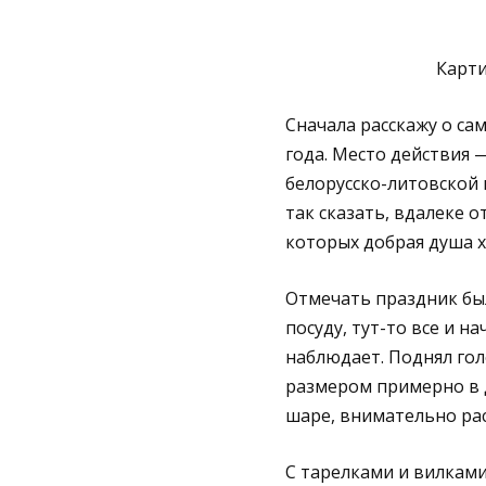
Карти
Сначала расскажу о са
года. Место действия 
белорусско-литовской 
так сказать, вдалеке 
которых добрая душа х
Отмечать праздник был
посуду, тут-то все и н
наблюдает. Поднял го
размером примерно в д
шаре, внимательно рас
С тарелками и вилками