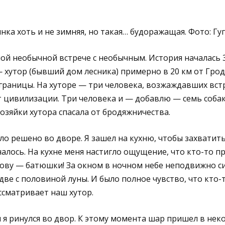
нка хоть и не зимняя, но такая… будоражащая. Фото: Гуг
мой необычной встрече с необычным. История началась 
— хутор (бывший дом лесника) примерно в 20 км от Грод
границы. На хуторе — три человека, возжаждавших вст
от цивилизации. Три человека и — добавлю — семь собак
озяйки хутора спасала от бродяжничества.
о решено во дворе. Я зашел на кухню, чтобы захватить
ачалось. На кухне меня настигло ощущение, что кто-то п
лову — батюшки! За окном в ночном небе неподвижно с
ве с половиной луны. И было полное чувство, что кто-
сматривает наш хутор.
 я ринулся во двор. К этому момента шар пришел в нек