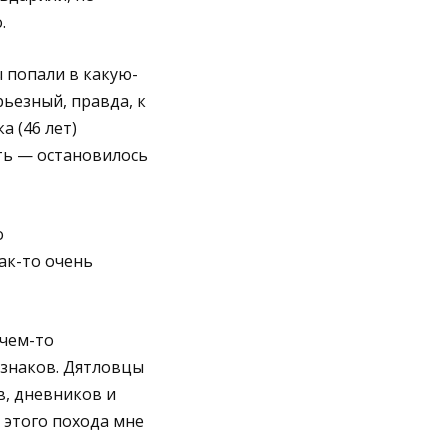
.
ы попали в какую-
рьезный, правда, к
а (46 лет)
ть — остановилось
о
ак-то очень
 чем-то
 знаков. Дятловцы
в, дневников и
 этого похода мне