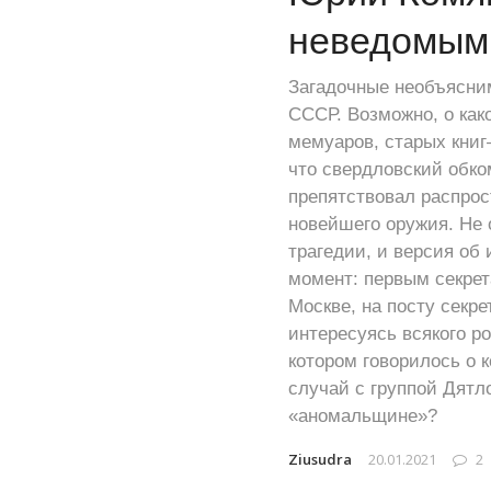
неведомым?
Загадочные необъясним
СССР. Возможно, о как
мемуаров, старых книг
что свердловский обко
препятствовал распрос
новейшего оружия. Не 
трагедии, и версия о
момент: первым секрет
Москве, на посту секр
интересуясь всякого р
котором говорилось о 
случай с группой Дятл
«аномальщине»?
Ziusudra
20.01.2021
2