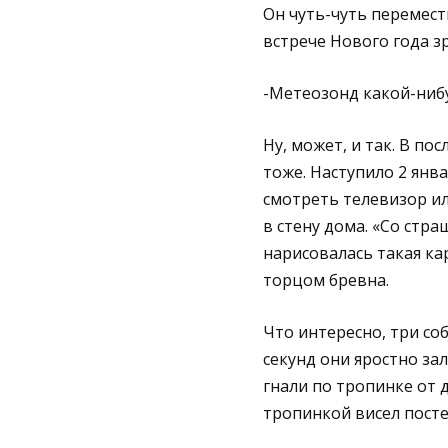
Он чуть-чуть перемест
встрече Нового года з
-Метеозонд какой-ниб
Ну, может, и так. В по
тоже. Наступило 2 янва
смотреть телевизор ил
в стену дома. «Со стра
нарисовалась такая ка
торцом бревна.
Что интересно, три со
секунд они яростно зал
гнали по тропинке от 
тропинкой висел посте