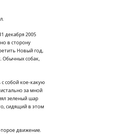
л.
31 декабря 2005
но в сторону
ретить Новый год,
. Обычных собак,
 с собой кое-какую
ристально за мной
иял зеленый шар
то, сидящий в этом
оторое движение.