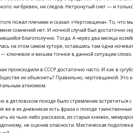
ого: ни бревен, ни следов. Нетронутый снег — и только
итоге пожал плечами и сказал: «Чертовщина». То, что м
 меня сомнений нет. И ночной случай был достаточно се
ившийся благополучно. Тогда. А через два месяца хозяйк
ась на этом самом хуторе, оставшись там одна ночева
— ключевое и весьма точное в данной ситуации слово.
аи происходили в СССР достаточно часто. И как в сугуб
бществе их объяснить? Правильно, чертовщиной. Это к
отальным атеизмом.
ью в дятловском походе было стремление встретиться с
я же в их дневниках есть фраза о походе таинственных
ать из чьих-либо рассказов, из старых книжек, мемуаро
адочному, не оценив опасности. Мистическая подоплека