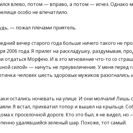
ился влево, потом — вправо, а потом — исчез. Однако м
релище особо не впечатлило.
удь, — пожал плечами приятель.
следний вечер старого года больше ничего такого не про
ря 2006 года. Я прилег на раскладушку, раздумывая, пр
и отдаться Морфею. И в это мгновение что-то со стра
шной силой» — ничуть не преувеличение. У меня перед г
ртинка: человек шесть здоровых мужиков разогнались и
баки остались ночевать на улице. И они молчали! Лишь 
аяли. Я встал, прихватил топор и вышел на крыльце. Со
дома к проселочной дороге. Кто это был, я не видел, но
пенно удалявшийся зеленый шар. Похоже, тот самый.