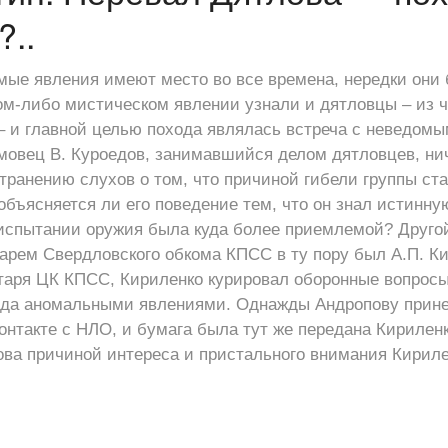
..
ые явления имеют место во все времена, нередки они 
ом-либо мистическом явлении узнали и дятловцы – из ч
– и главной целью похода являлась встреча с неведомы
мовец В. Куроедов, занимавшийся делом дятловцев, ни
транению слухов о том, что причиной гибели группы ст
объясняется ли его поведение тем, что он знал истинну
б испытании оружия была куда более приемлемой? Друг
арем Свердловского обкома КПСС в ту пору был А.П. Ки
етаря ЦК КПСС, Кириленко курировал оборонные вопросы
ода аномальными явлениями. Однажды Андропову принес
контакте с НЛО, и бумага была тут же передана Кирилен
ова причиной интереса и пристального внимания Кириле