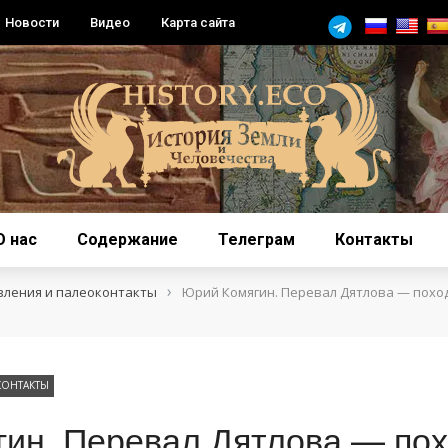
Новости
Видео
Карта сайта
О нас
Содержание
Телеграм
Контакты
›
вления и палеоконтакты
Юрий Комягин. Перевал Дятлова — поход
КОНТАКТЫ
ин. Перевал Дятлова — пох