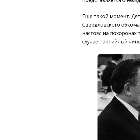
представляется очевид
Еще такой момент. Дя
Свердловского обкома
настоял на похоронах т
случае партийный чино