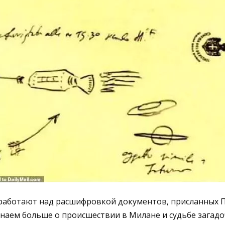
 работают над расшифровкой документов, присланных 
наем больше о происшествии в Милане и судьбе загадо