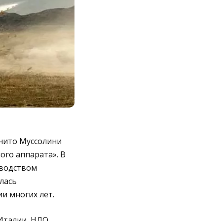
енито Муссолини
го аппарата». В
оводством
лась
и многих лет.
Италии, НЛО