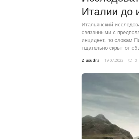
Италии до 
Итальянский исследова
связанными с предпола
инцидент, по словам П
тщательно скрыт от об
Ziusudra
19.07.2023
0