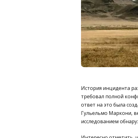
История инцидента раз
требовал полной конф
ответ на это была соз
Гульельмо Маркони, ве
исследованием обнаруж
Интересно отметить, 