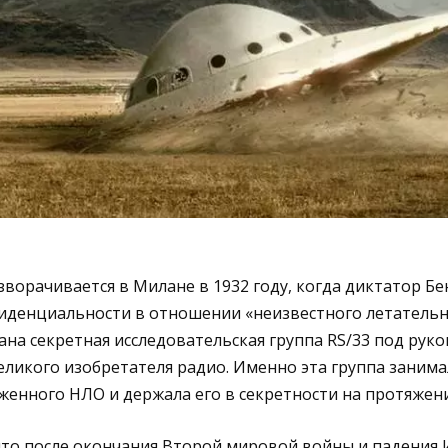
ворачивается в Милане в 1932 году, когда диктатор Б
иденциальности в отношении «неизвестного летательно
дана секретная исследовательская группа RS/33 под рук
ликого изобретателя радио. Именно эта группа занима
енного НЛО и держала его в секретности на протяжени
что после окончания Второй мировой войны и падения 