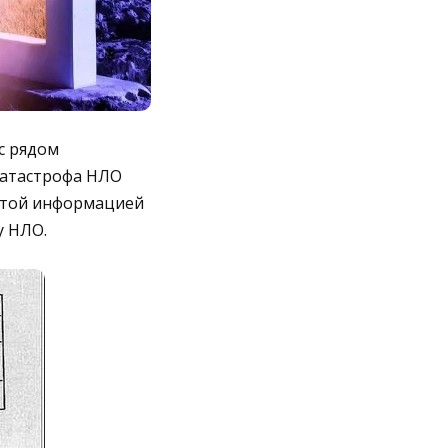
с рядом
катастрофа НЛО
 этой информацией
у НЛО.