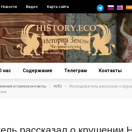
Новости
Видео
Карта сайта
О нас
Содержание
Телеграм
Контакты
›
›
вления и палеоконтакты
НЛО
Исследователь рассказал о кру
элле
ель рассказал о крушении 