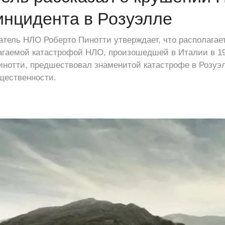
инцидента в Розуэлле
тель НЛО Роберто Пинотти утверждает, что располагае
гаемой катастрофой НЛО, произошедшей в Италии в 193
инотти, предшествовал знаменитой катастрофе в Розуэ
щественности.