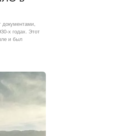
т документами,
0-х годах. Этот
лле и был