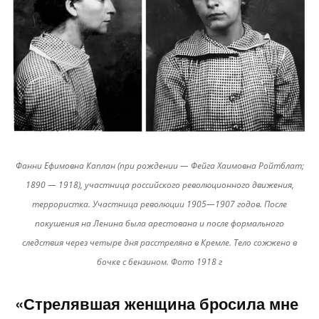
Фанни Ефимовна Каплан (при рождении — Фейга Хаимовна Ройтблат;
1890 — 1918), участница российского революционного движения,
террористка. Участница революции 1905—1907 годов. После
покушения на Ленина была арестована и после формального
следствия через четыре дня расстреляна в Кремле. Тело сожжено в
бочке с бензином. Фото 1918 г
«Стрелявшая женщина бросила мне