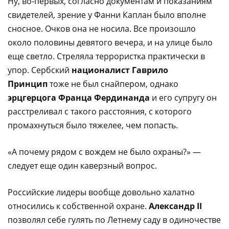
Ну, во-первых, согласно документам и показаниям
свидетелей, зрение у Фанни Каплан было вполне
сносное. Очков она не носила. Все произошло
около половины девятого вечера, и на улице было
еще светло. Стреляла террористка практически в
упор. Сербский
националист Гаврило
Принцип
тоже не был снайпером, однако
эрцгерцога Франца Фердинанда
и его супругу он
расстреливал с такого расстояния, с которого
промахнуться было тяжелее, чем попасть.
«А почему рядом с вождем не было охраны?» —
следует еще один каверзный вопрос.
Российские лидеры вообще довольно халатно
относились к собственной охране.
Александр II
позволял себе гулять по Летнему саду в одиночестве