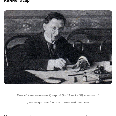
Каннегисер
.
Моисей Соломонович Урицкий (1873 — 1918), советский
революционный и политический деятель