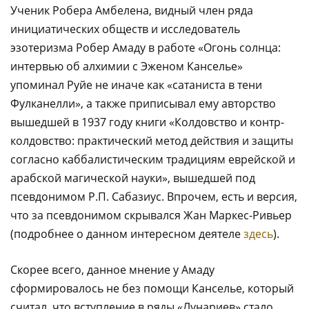
Ученик Робера Амбелена, видный член ряда
инициатических обществ и исследователь
эзотеризма Робер Амаду в работе «Огонь солнца:
интервью об алхимии с Эженом Канселье»
упоминал Руйе не иначе как «сатаниста в тени
Фулканелли», а также приписывал ему авторство
вышедшей в 1937 году книги «Колдовство и контр-
колдовство: практический метод действия и защиты
согласно каббалистическим традициям еврейской и
арабской магической науки», вышедшей под
псевдонимом Р.П. Сабазиус. Впрочем, есть и версия,
что за псевдонимом скрывался Жан Маркес-Ривьер
(подробнее о данном интересном деятеле
здесь
).
Скорее всего, данное мнение у Амаду
сформировалось не без помощи Канселье, который
считал, что вступление в ряды «Лунариев» стало