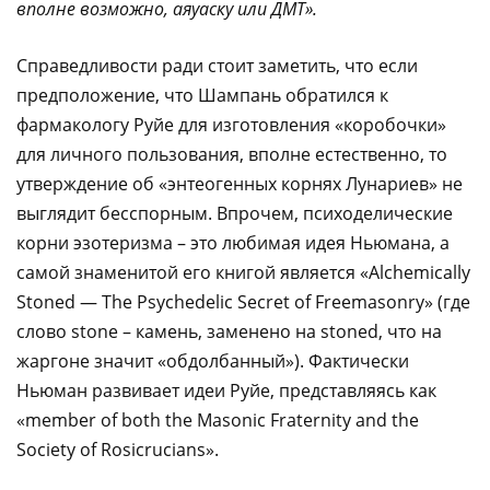
вполне возможно, аяуаску или ДМТ».
Справедливости ради стоит заметить, что если
предположение, что Шампань обратился к
фармакологу Руйе для изготовления «коробочки»
для личного пользования, вполне естественно, то
утверждение об «энтеогенных корнях Лунариев» не
выглядит бесспорным. Впрочем, психоделические
корни эзотеризма – это любимая идея Ньюмана, а
самой знаменитой его книгой является «Alchemically
Stoned — The Psychedelic Secret of Freemasonry» (где
слово stone – камень, заменено на stoned, что на
жаргоне значит «обдолбанный»). Фактически
Ньюман развивает идеи Руйе, представляясь как
«member of both the Masonic Fraternity and the
Society of Rosicrucians».