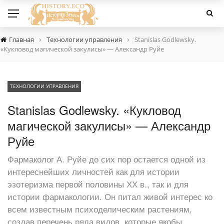
›
›
Главная
Технологии управления
Stanislas Godlewsky.
«Кукловод магической закулисы» — Александр Руйе
ТЕХНОЛОГИИ УПРАВЛЕНИЯ
Stanislas Godlewsky. «Кукловод
магической закулисы» — Александр
Руйе
Фармаколог А. Руйе до сих пор остается одной из
интереснейших личностей как для истории
эзотеризма первой половины XX в., так и для
истории фармакологии. Он питал живой интерес ко
всем известным психоделическим растениям,
создав перечень ряда видов, которые якобы