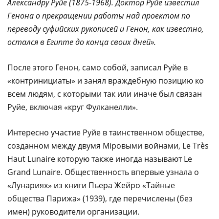
Александру Руйе (1875-1968). Доктор Руйе известил
Генона о прекращении работы над проектом по
переводу суфийских рукописей и Генон, как известно,
остался в Египте до конца своих дней».
После этого Генон, само собой, записал Руйе в
«контринициаты» и занял враждебную позицию ко
всем людям, с которыми так или иначе был связан
Руйе, включая «круг Фулканелли».
Интересно участие Руйе в таинственном обществе,
созданном между двумя Мiровыми войнами, Le Très
Haut Lunaire которую также иногда называют Le
Grand Lunaire. Общественность впервые узнала о
«Лунариях» из книги Пьера Жейро «Тайные
общества Парижа» (1939), где перечислены (без
имен) руководители организации.