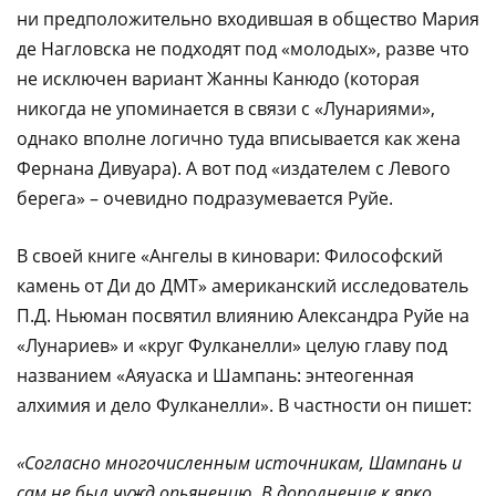
ни предположительно входившая в общество Мария
де Нагловска не подходят под «молодых», разве что
не исключен вариант Жанны Канюдо (которая
никогда не упоминается в связи с «Лунариями»,
однако вполне логично туда вписывается как жена
Фернана Дивуара). А вот под «издателем с Левого
берега» – очевидно подразумевается Руйе.
В своей книге «Ангелы в киновари: Философский
камень от Ди до ДМТ» американский исследователь
П.Д. Ньюман посвятил влиянию Александра Руйе на
«Лунариев» и «круг Фулканелли» целую главу под
названием «Аяуаска и Шампань: энтеогенная
алхимия и дело Фулканелли». В частности он пишет:
«Согласно многочисленным источникам, Шампань и
сам не был чужд опьянению. В дополнение к ярко