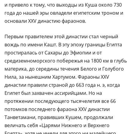
и привело к тому, что выходцы из Куша около 730
года до нашей эры овладели египетским троном и
основали XXV династию фараонов.
Первым правителем этой династии стал черный
вождь по имени Кашт. В эту эпоху границы Египта
простиралась от Сахары до Эфиопии и от
средиземноморского побережья на 1800 км в глубь
материка, до середины течения Белого и Голубого
Нила, за нынешним Хартумом. Фараоны XXV
династии правили страной до 663 года н. э, когда
Египет был захвачен ассирийцами. Но на
протяжении последующего тысячелетия все 66
потомков последнего фараона XXV династии
Танветамани, правивших Кушем, продолжали
величать себя «Царями Нижнего и Верхнего
Египта», хотя не имели для этого ни малейшего