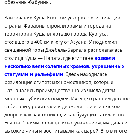
обезьяны-бабуины.
Завоевание Куша Египтом ускорило египтизацию
страны. Фараоны строили храмы и города на
территории Куша вплоть до города Кургуса,
стоявшего в 400 км к югу от Асуана. У подножия
священной горы Джебель-Баркала располагалась
столица Куша — Напата, где египтяне
возвели
несколько великолепных храмов, украшенных
статуями и рельефами
. Здесь находилась
резиденция египетских наместников, которые
назначались преимущественно из числа детей
местных нубийских вождей. Их еще в раннем детстве
отбирали у родителей и держали при египетском
дворе и как заложников, и как будущих сателлитов
Египта. С ними обращались с уважением, им давали
высокие чины и воспитывали как царей. Это в итоге