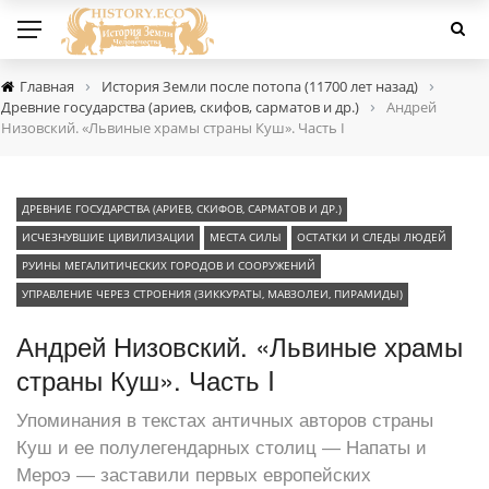
›
›
Главная
История Земли после потопа (11700 лет назад)
›
Древние государства (ариев, скифов, сарматов и др.)
Андрей
Низовский. «Львиные храмы страны Куш». Часть I
ДРЕВНИЕ ГОСУДАРСТВА (АРИЕВ, СКИФОВ, САРМАТОВ И ДР.)
ИСЧЕЗНУВШИЕ ЦИВИЛИЗАЦИИ
МЕСТА СИЛЫ
ОСТАТКИ И СЛЕДЫ ЛЮДЕЙ
РУИНЫ МЕГАЛИТИЧЕСКИХ ГОРОДОВ И СООРУЖЕНИЙ
УПРАВЛЕНИЕ ЧЕРЕЗ СТРОЕНИЯ (ЗИККУРАТЫ, МАВЗОЛЕИ, ПИРАМИДЫ)
Андрей Низовский. «Львиные храмы
страны Куш». Часть I
Упоминания в текстах античных авторов страны
Куш и ее полулегендарных столиц — Напаты и
Мероэ — заставили первых европейских