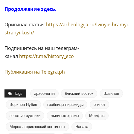
Продолжение здесь.
Оригинал статьи:
https://arheologija.ru/lvinyie-hramyi-
stranyi-kush/
Подпишитесь на наш телеграм-
канал
https://t.me/history_eco
Публикация на Тelegra.ph
Tags
археология
ближний восток
Вавилон
Верхнея Нубия
гробницы-пирамиды
египет
золотые рудники
львиные храмы
Мемфис
Мероэ африканский континент
Напата