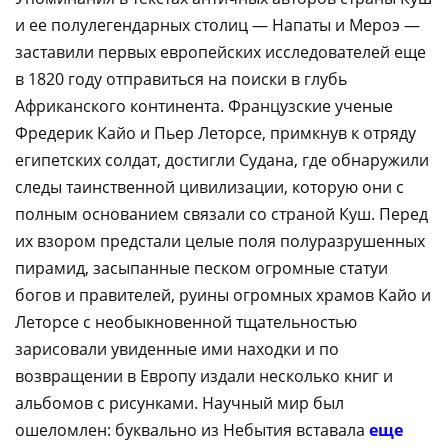
и ее полулегендарных столиц — Напаты и Мероэ —
заставили первых европейских исследователей еще
в 1820 году отправиться на поиски в глубь
Африканского континента. Французские ученые
Фредерик Кайо и Пьер Леторсе, примкнув к отряду
египетских солдат, достигли Судана, где обнаружили
следы таинственной цивилизации, которую они с
полным основанием связали со страной Куш. Перед
их взором предстали целые поля полуразрушенных
пирамид, засыпанные песком огромные статуи
богов и правителей, руины огромных храмов Кайо и
Леторсе с необыкновенной тщательностью
зарисовали увиденные ими находки и по
возвращении в Европу издали несколько книг и
альбомов с рисунками. Научный мир был
ошеломлен: буквально из Небытия вставала
еще