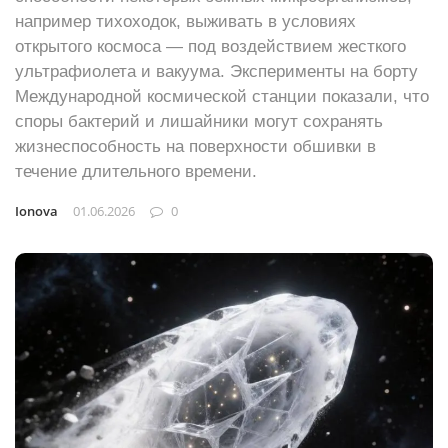
например тихоходок, выживать в условиях
открытого космоса — под воздействием жесткого
ультрафиолета и вакуума. Эксперименты на борту
Международной космической станции показали, что
споры бактерий и лишайники могут сохранять
жизнеспособность на поверхности обшивки в
течение длительного времени.
Ionova
01.06.2026
0