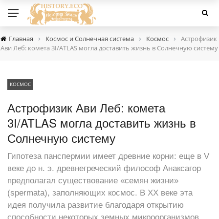
›
›
›
Главная
Космос и Солнечная система
Космос
Астрофизик
Ави Леб: комета 3I/ATLAS могла доставить жизнь в Солнечную систему
КОСМОС
Астрофизик Ави Леб: комета
3I/ATLAS могла доставить жизнь в
Солнечную систему
Гипотеза панспермии имеет древние корни: еще в V
веке до н. э. древнегреческий философ Анаксагор
предполагал существование «семян жизни»
(spermata), заполняющих космос. В XX веке эта
идея получила развитие благодаря открытию
способности некоторых земных микроорганизмов,