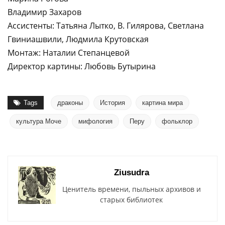
Владимир Захаров
Ассистенты: Татьяна Лытко, В. Гилярова, Светлана
Гвиниашвили, Людмила Крутовская
Монтаж: Наталии Степанцевой
Директор картины: Любовь Бутырина
Tags
драконы
История
картина мира
культура Моче
мифология
Перу
фольклор
Ziusudra
Ценитель времени, пыльных архивов и
старых библиотек