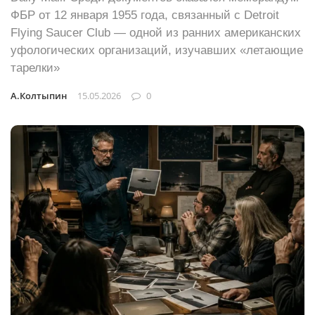
ФБР от 12 января 1955 года, связанный с Detroit
Flying Saucer Club — одной из ранних американских
уфологических организаций, изучавших «летающие
тарелки»
А.Колтыпин
15.05.2026
0