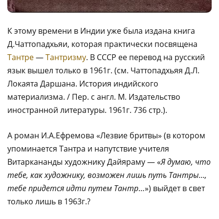
К этому времени в Индии уже была издана книга
Д.Чаттопадхьяи, которая практически посвящена
Тантре
—
Тантризму
. В СССР ее перевод на русский
язык вышел только в 1961г. (см. Чаттопадхьяя Д.Л.
Локаята Даршана. История индийского
материализма. / Пер. с англ. М. Издательство
иностранной литературы. 1961г. 736 стр.).
А роман И.А.Ефремова «Лезвие бритвы» (в котором
упоминается Тантра и напутствие учителя
Витаркананды художнику Дайяраму — «
Я думаю, что
тебе, как художнику, возможен лишь путь Тантры…,
тебе придется идти путем Тантр
…») выйдет в свет
только лишь в 1963г.?