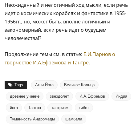
Неожиданный и нелогичный ход мысли, если речь
идет о космических кораблях и фантастике в 1955-
1956гг., но, может быть, вполне логичный и
закономерный, если речь идет о будущем
человечества!?
Продолжение темы см. в статье:
Е.И.Парнов о
творчестве И.А.Ефремова и Тантре.
Tags
Агни-Йога
Великое Кольцо
древнее учение
звездолет
И.А.Ефремов
Индия
йога
Тантра
тантризм
тибет
Туманность Андромеды
шамбала