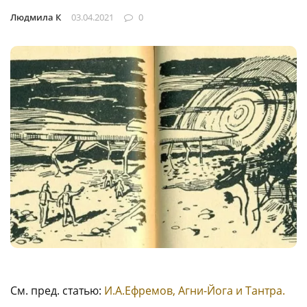
Людмила К
03.04.2021
0
См. пред. статью:
И.А.Ефремов, Агни-Йога и Тантра.