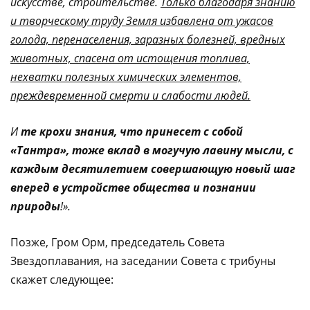
искусстве, строительстве.
Только благодаря знанию
и творческому труду Земля избавлена от ужасов
голода, перенаселения, заразных болезней, вредных
животных, спасена от истощения топлива,
нехватки полезных химических элементов,
преждевременной смерти и слабости людей.
И
те крохи знания, что принесет с собой
«Тантра», тоже вклад в могучую лавину мысли, с
каждым десятилетием совершающую новый шаг
вперед в устройстве общества и познании
природы
!».
Позже, Гром Орм, председатель Совета
Звездоплавания, на заседании Совета с трибуны
скажет следующее: