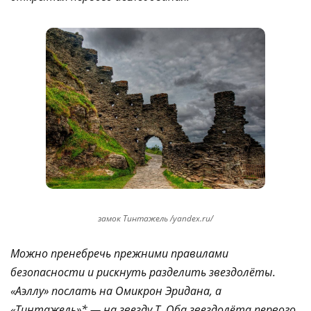
замок Тинтажель /yandex.ru/
Можно пренебречь прежними правилами
безопасности и рискнуть разделить звездолёты.
«Аэллу» послать на Омикрон Эридана, а
«Тинтажель»* — на звезду Т. Оба звездолёта первого