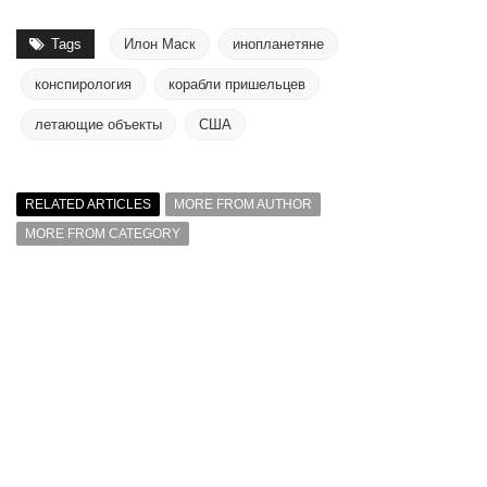
Tags
Илон Маск
инопланетяне
конспирология
корабли пришельцев
летающие объекты
США
RELATED ARTICLES
MORE FROM AUTHOR
MORE FROM CATEGORY