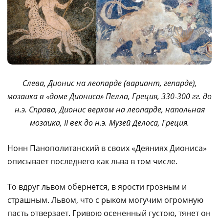
Слева, Дионис на леопарде (вариант, гепарде),
мозаика в «доме Диониса» Пелла, Греция, 330-300 гг. до
н.э. Справа, Дионис верхом на леопарде, напольная
мозаика, II век до н.э. Музей Делоса, Греция.
Нонн Панополитанский в своих «Деяниях Диониса»
описывает последнего как льва в том числе.
То вдруг львом обернется, в ярости грозным и
страшным. Львом, что с рыком могучим огромную
пасть отверзает. Гривою осененный густою, тянет он