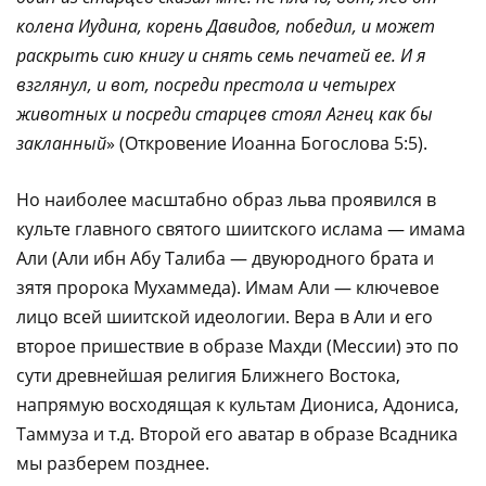
колена Иудина, корень Давидов, победил, и может
раскрыть сию книгу и снять семь печатей ее. И я
взглянул, и вот, посреди престола и четырех
животных и посреди старцев стоял Агнец как бы
закланный
» (Откровение Иоанна Богослова 5:5).
Но наиболее масштабно образ льва проявился в
культе главного святого шиитского ислама — имама
Али (Али ибн Абу Талиба — двуюродного брата и
зятя пророка Мухаммеда). Имам Али — ключевое
лицо всей шиитской идеологии. Вера в Али и его
второе пришествие в образе Махди (Мессии) это по
сути древнейшая религия Ближнего Востока,
напрямую восходящая к культам Диониса, Адониса,
Таммуза и т.д. Второй его аватар в образе Всадника
мы разберем позднее.