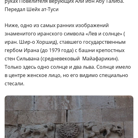
руках Повелителя верующих Али ибн Абу Талиба.
Передал Шейх ат-Туси
Ниже, одно из самых ранних изображений
знаменитого иранского символа «Лев и солнце» (
иран. Шир-о Хоршид), ставшего государственным
гербом Ирана (до 1979 года) с башни крепостных
стен Сильвана (средневековый Майафарикин).
Только здесь одно солнце и два льва. Солнце имело
в центре женское лицо, но его видимо специально
стесали.