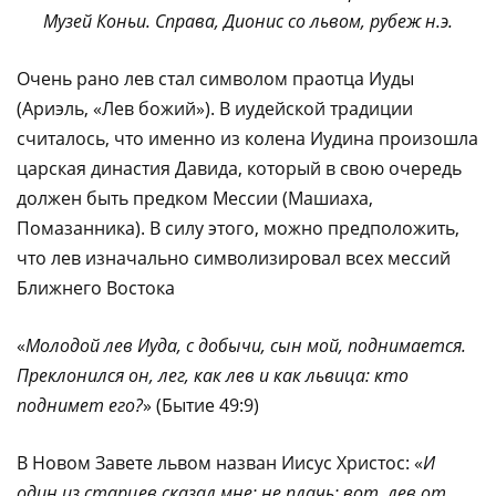
Музей Коньи. Справа, Дионис со львом, рубеж н.э.
Очень рано лев стал символом праотца Иуды
(Ариэль, «Лев божий»). В иудейской традиции
считалось, что именно из колена Иудина произошла
царская династия Давида, который в свою очередь
должен быть предком Мессии (Машиаха,
Помазанника). В силу этого, можно предположить,
что лев изначально символизировал всех мессий
Ближнего Востока
«
Молодой лев Иуда, с добычи, сын мой, поднимается.
Преклонился он, лег, как лев и как львица: кто
поднимет его?
» (Бытие 49:9)
В Новом Завете львом назван Иисус Христос: «
И
один из старцев сказал мне: не плачь; вот, лев от