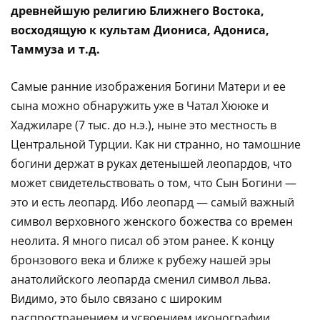
древнейшую религию Ближнего Востока,
восходящую к культам Диониса, Адониса,
Таммуза и т.д.
Самые ранние изображения Богини Матери и ее
сына можно обнаружить уже в Чатал Хююке и
Хаджиларе (7 тыс. до н.э.), ныне это местность в
Центральной Турции. Как ни странно, но тамошние
богини держат в руках детенышей леопардов, что
может свидетельствовать о том, что Сын Богини —
это и есть леопард. Ибо леопард — самый важный
символ верховного женского божества со времен
неолита. Я много писал об этом ранее. К концу
бронзового века и ближе к рубежу нашей эры
анатолийского леопарда сменил символ льва.
Видимо, это было связано с широким
распространением и усвоением иконографии