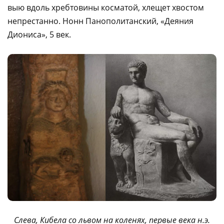
выю вдоль хребтовины косматой, хлещет хвостом
непрестанно. Нонн Панополитанский, «Деяния
Диониса», 5 век.
Слева, Кибела со львом на коленях, первые века н.э.