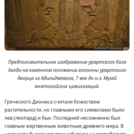
Предположительное изображение урартского бога
Халди на каменном основании колонны урартского
дворца из Адильджеваза, 7 век до н.э. Музей
анатолийских цивилизаций.
Греческого Диониса считали божеством
растительности, но главными его символами были
лев (леопард) и бык. Последний несомненно был
главным жертвенным животным древнего мира. В
частности быков сотнями забивали на тавроболиях