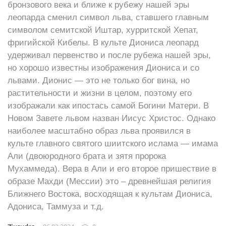
бронзового века и ближе к рубежу нашей эры
леопарда сменил символ льва, ставшего главным
символом семитской Иштар, хурритской Хепат,
фригийской Кибелы. В культе Диониса леопард
удерживал первенство и после рубежа нашей эры,
но хорошо известны изображения Диониса и со
львами. Дионис — это не только бог вина, но
растительности и жизни в целом, поэтому его
изображали как ипостась самой Богини Матери. В
Новом Завете львом назван Иисус Христос. Однако
наиболее масштабно образ льва проявился в
культе главного святого шиитского ислама — имама
Али (двоюродного брата и зятя пророка
Мухаммеда). Вера в Али и его второе пришествие в
образе Махди (Мессии) это – древнейшая религия
Ближнего Востока, восходящая к культам Диониса,
Адониса, Таммуза и т.д.