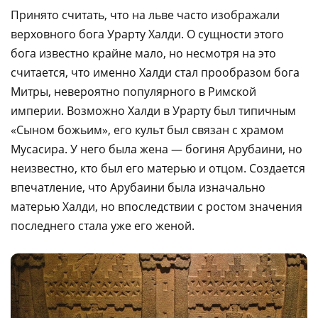
Принято считать, что на льве часто изображали
верховного бога Урарту Халди. О сущности этого
бога известно крайне мало, но несмотря на это
считается, что именно Халди стал прообразом бога
Митры, невероятно популярного в Римской
империи. Возможно Халди в Урарту был типичным
«Сыном божьим», его культ был связан с храмом
Мусасира. У него была жена — богиня Арубаини, но
неизвестно, кто был его матерью и отцом. Создается
впечатление, что Арубаини была изначально
матерью Халди, но впоследствии с ростом значения
последнего стала уже его женой.