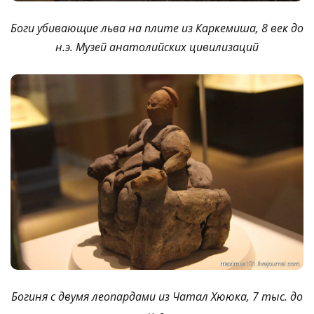
Боги убивающие льва на плите из Каркемиша, 8 век до
н.э. Музей анатолийских цивилизаций
Богиня с двумя леопардами из Чатал Хююка, 7 тыс. до