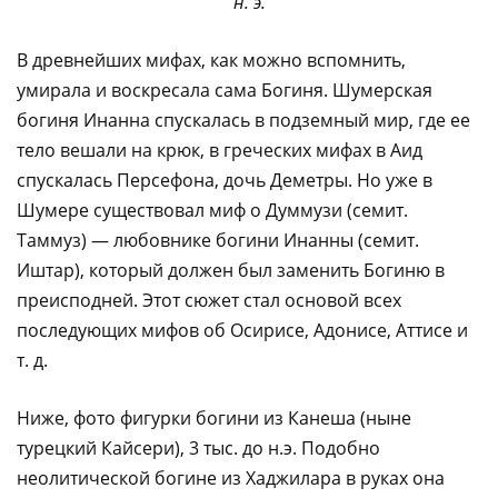
н. э.
В древнейших мифах, как можно вспомнить,
умирала и воскресала сама Богиня. Шумерская
богиня Инанна спускалась в подземный мир, где ее
тело вешали на крюк, в греческих мифах в Аид
спускалась Персефона, дочь Деметры. Но уже в
Шумере существовал миф о Думмузи (семит.
Таммуз) — любовнике богини Инанны (семит.
Иштар), который должен был заменить Богиню в
преисподней. Этот сюжет стал основой всех
последующих мифов об Осирисе, Адонисе, Аттисе и
т. д.
Ниже, фото фигурки богини из Канеша (ныне
турецкий Кайсери), 3 тыс. до н.э. Подобно
неолитической богине из Хаджилара в руках она