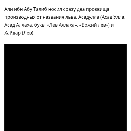
Али ибн Абу Талиб носил сразу два прозвища
производных от названия льва. Асадулла (Асад Улла,
Асад Аллаха, букв. «Лев Аллаха», «Божий лев») и
Хайдар (Лев).