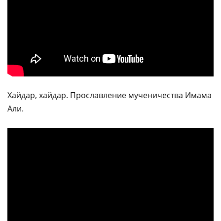
Хайдар, хайдар. Прославление мученичества Имама
Али.