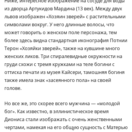
Ниже, интересное изображение на сосуде для воды
из дворца Артукидов Мардина (13 век). Между двух
львов изображен «Хозяин зверей» с растительными
символами вокруг. У него длинные волосы, что
может говорить о женском поле персонажа, тем
более здесь видна стандартная иконография Потнии
Терон «Хозяйки зверей», также на кувшине много
женских ликов. Три спиралевидные окружности на
груди схожи с тремя кружками на теле богини с
оттиска печати из музея Кайсери, тамошняя богиня
также имела знак «засеянного пола» на своей
голове.
Но все же, это скорее всего мужчина — «молодой
бог». Как известно, в эллинистическое время
Диониса стали изображать с очень женственными
чертами, намекая на его общую сущность с Матерью