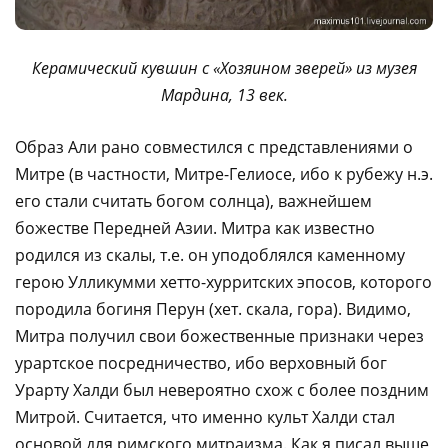
Керамический кувшин с «Хозяином зверей» из музея
Мардина, 13 век.
Образ Али рано совместился с представлениями о
Митре (в частности, Митре-Гелиосе, ибо к рубежу н.э.
его стали считать богом солнца), важнейшем
божестве Передней Азии. Митра как известно
родился из скалы, т.е. он уподоблялся каменному
герою Улликумми хетто-хурритских эпосов, которого
породила богиня Перун (хет. скала, гора). Видимо,
Митра получил свои божественные признаки через
урартское посредничество, ибо верховный бог
Урарту Халди был невероятно схож с более поздним
Митрой. Считается, что именно культ Халди стал
основой для римского митраизма. Как я писал выше,