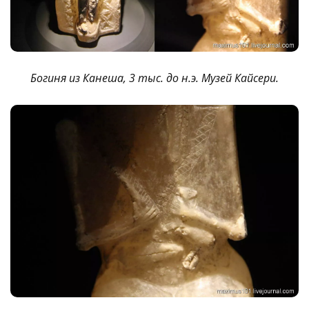
Богиня из Канеша, 3 тыс. до н.э. Музей Кайсери.