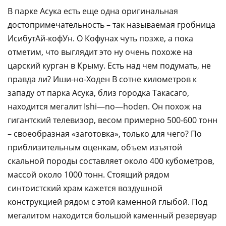
В парке Асука есть еще одна оригинальная
достопримечательность – так называемая гробница
ИсибутАй-кофУн. О Кофунах чуть позже, а пока
отметим, что выглядит это ну очень похоже на
царский курган в Крыму. Есть над чем подумать, не
правда ли? Иши-но-Ходен В сотне километров к
западу от парка Асука, близ городка Такасаго,
находится мегалит Ishi—no—hoden. Он похож на
гигантский телевизор, весом примерно 500-600 тонн
– своеобразная «заготовка», только для чего? По
приблизительным оценкам, объем изъятой
скальной породы составляет около 400 кубометров,
массой около 1000 тонн. Стоящий рядом
синтоистский храм кажется воздушной
конструкцией рядом с этой каменной глыбой. Под
мегалитом находится большой каменный резервуар