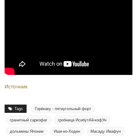
Источник
Tags
Горёкаку - пятиугольный форт
гранитный саркофаг
гробница ИсибутАй-кофУн
дольмены Японии
Иши-но-Ходен
Масаду Ивафун