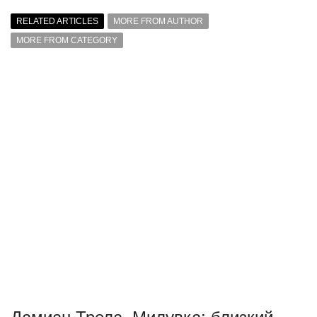
RELATED ARTICLES
MORE FROM AUTHOR
MORE FROM CATEGORY
Дамиан Трела. Милувка: близкий