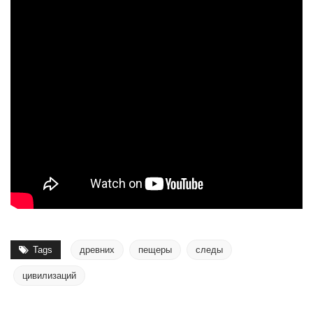
Tags
древних
пещеры
следы
цивилизаций