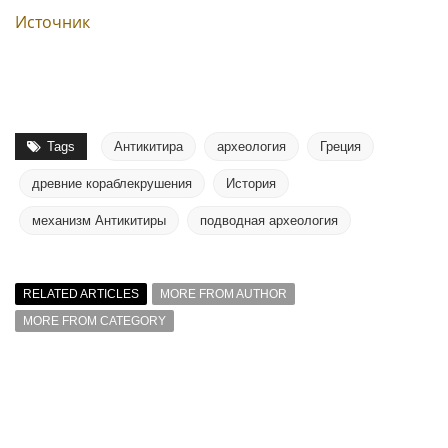
Источник
Tags
Антикитира
археология
Греция
древние кораблекрушения
История
механизм Антикитиры
подводная археология
RELATED ARTICLES
MORE FROM AUTHOR
MORE FROM CATEGORY