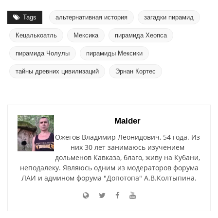
Tags
альтернативная история
загадки пирамид
Кецалькоатль
Мексика
пирамида Хеопса
пирамида Чолулы
пирамиды Мексики
тайны древних цивилизаций
Эрнан Кортес
Malder
Ожегов Владимир Леонидович, 54 года. Из
них 30 лет занимаюсь изучением
дольменов Кавказа, благо, живу на Кубани,
неподалеку. Являюсь одним из модераторов форума
ЛАИ и админом форума "Допотопа" А.В.Колтыпина.