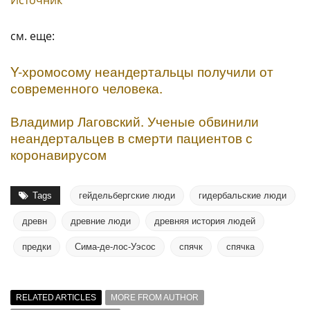
см. еще:
Y-хромосому неандертальцы получили от
современного человека.
Владимир Лаговский. Ученые обвинили
неандертальцев в смерти пациентов с
коронавирусом
Tags
гейдельбергские люди
гидербальские люди
древн
древние люди
древняя история людей
предки
Сима-де-лос-Уэсос
спячк
спячка
RELATED ARTICLES
MORE FROM AUTHOR