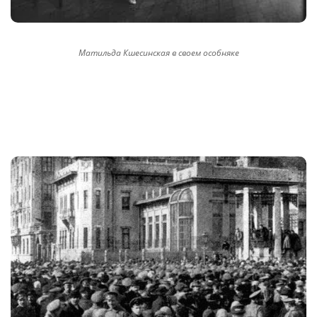
Матильда Кшесинская в своем особняке