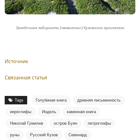
Загадочные лабиринты («вавилоны») Кузовского архипелага.
Источник
Связанная статья
Tags
Голубиная книга
древняя письменность
иероглифы
Индель
каменная книга
Николай Гумилев
остров Буян
петроглифы
руны
Русский Кузов
Севенард