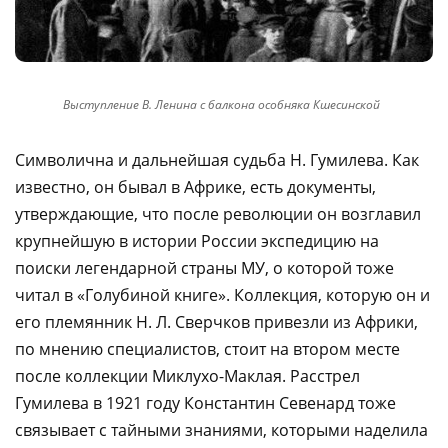
Выступление В. Ленина с балкона особняка Кшесинской
Символична и дальнейшая судьба Н. Гумилева. Как
известно, он бывал в Африке, есть документы,
утверждающие, что после революции он возглавил
крупнейшую в истории России экспедицию на
поиски легендарной страны МУ, о которой тоже
читал в «Голубиной книге». Коллекция, которую он и
его племянник Н. Л. Сверчков привезли из Африки,
по мнению специалистов, стоит на втором месте
после коллекции Миклухо-Маклая. Расстрел
Гумилева в 1921 году Константин Севенард тоже
связывает с тайными знаниями, которыми наделила