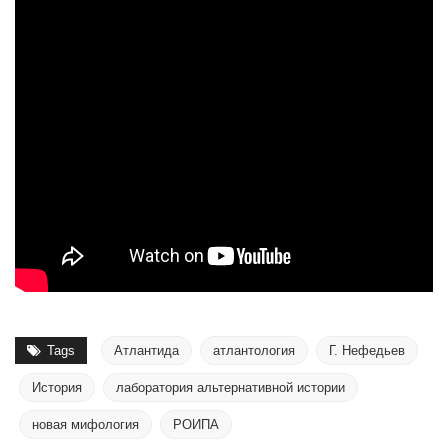
Tags
Атлантида
атлантология
Г. Нефедьев
История
лаборатория альтернативной истории
новая мифология
РОИПА