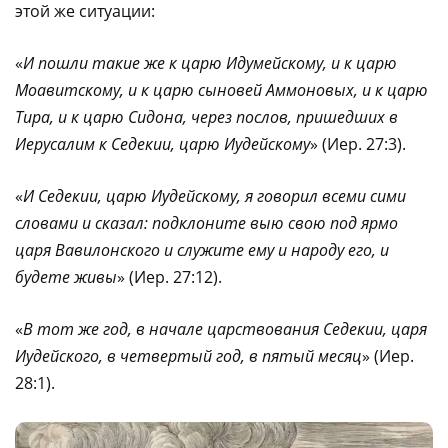
этой же ситуации:
«
И пошли такие же к царю Идумейскому, и к царю
Моавитскому, и к царю сыновей Аммоновых, и к царю
Тира, и к царю Сидона, через послов, пришедших в
Иерусалим к Седекии, царю Иудейскому
» (Иер. 27:3).
«
И Седекии, царю Иудейскому, я говорил всеми сими
словами и сказал: подклоните выю свою под ярмо
царя Вавилонского и служите ему и народу его, и
будете живы
» (Иер. 27:12).
«
В тот же год, в начале царствования Седекии, царя
Иудейского, в четвертый год, в пятый месяц
» (Иер.
28:1).