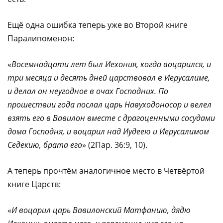
Ещё одна ошибка теперь уже во Второй книге
Паралипоменон:
«
Восемнадцати лет был Иехония, когда воцарился, и
три месяца и десять дней царствовал в Иерусалиме,
и делал он неугодное в очах Господних.
По
прошествии года послал царь Навуходоносор и велел
взять его в Вавилон вместе с драгоценными сосудами
дома Господня, и воцарил над Иудеею и Иерусалимом
Седекию, брата его
» (2Пар. 36:9, 10).
А теперь прочтём аналогичное место в Четвёртой
книге Царств:
«
И воцарил царь Вавилонский Матфанию, дядю