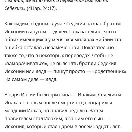
Иехонии, вместо него, и переменил имя его на
Седекию
» (4Цар. 24:17).
Как видим в одном случае Седекия назван братом
Иехонии в другом — дядей. Показательно, что в
обоих имеющихся у меня экземплярах Библии эта
ошибка осталась незамеченной. Показательно
также то, что в некоторых переводах, чтобы не
«заморачиваться», не выяснять брат ли Седекия
Иехонии или дядя — пишут просто — «родственник».
На самом деле — дядя.
У царя Иосии было три сына — Иоаким, Седекия и
Иоахаз. Первым после смерти отца воцарился
младший Иохаз, но правил недолго. Затем
правителем стал Иоаким, а за ним его сын —
Иехония, который стал царём в восемнадцать лет,