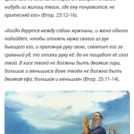
нибудь из жилищ твоих, где ему понравится; не
притесняй его
» (Втор. 23:12-16).
«
Когда дерутся между собою мужчины, и жена одного
подойдёт, чтобы отнять мужа своего из рук
бьющего его, и протянув руку свою, схватит его за
срамный уд, то отсеки руку её: да не пощадит её глаз
твой. В кисе твоей не должны быть двоякие гири,
большие и меньшие;в доме твоём не должна быть
двоякая ефа, большая и меньшая
» (Втор. 25:11-14).