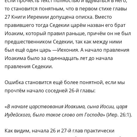
Если прочесть текст полностью и вдуматься в него,
то становится понятным, что в первом стихе главы
27 Книги Иеремии допущена описка. Вместо
правившего тогда Седекии царём назван его брат
Иоаким, который правил раньше, причём он не был
предшественником Седекии, так как между ними
был ещё один царь —Иехония. А начало правления
Иоакима было за одиннадцать лет до начала
правления Седекии.
Ошибка становится ещё более понятной, если мы
прочтём начало соседней 26-й главы:
«
В начале царствования Иоакима, сына Иосии, царя
Иудейского, было такое слово от Господа
» (Иер. 26:1).
Как видим, начала 26 и 27-й глав практически