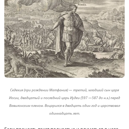
Седекия (при рождении Матфания) — третий, младший сын царя
Иосии, двадцатый и последний царь Иудеи (597 —587 до н.э.) перед
Вавилонским пленом. Воцарился в двадцать один год и царствовал
одиннадцать лет.