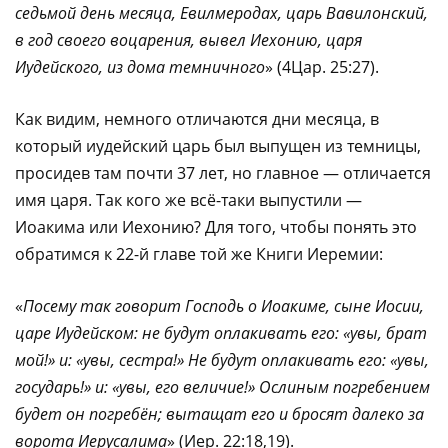
седьмой день месяца, Евилмеродах, царь Вавилонский,
в год своего воцарения, вывел Иехонию, царя
Иудейского, из дома темничного
» (4Цар. 25:27).
Как видим, немного отличаются дни месяца, в
который иудейский царь был выпущен из темницы,
просидев там почти 37 лет, но главное — отличается
имя царя. Так кого же всё-таки выпустили —
Иоакима или Иехонию? Для того, чтобы понять это
обратимся к 22-й главе той же Книги Иеремии:
«
Посему так говорит Господь о Иоакиме, сыне Иосии,
царе Иудейском: не будут оплакивать его: «увы, брат
мой!» и: «увы, сестра!» Не будут оплакивать его: «увы,
государь!» и: «увы, его величие!» Ослиным погребением
будет он погребён; вытащат его и бросят далеко за
ворота Иерусалима
» (Иер. 22:18,19).