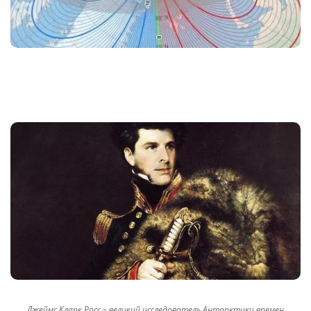
Джеймс Кларк Росс – великий исследователь Антарктики времен