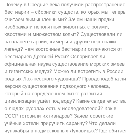
Почему в Средние века получили распространение
бестиарии – сборники существ, которых мы теперь
считаем вымышленными? Зачем наши предки
изображали непонятных животных с рогами,
хвостами и множеством копыт? Существовали ли
на планете гарпии, химеры и другие персонажи
легенд? Чем восточные бестиарии отличаются от
бестиариев Древней Руси? Оспаривает ли
официальная наука существование морских змеев
и гигантских медуз? Можно ли встретить в России
родных Лох-несского чудовища? Правдоподобна ли
версия существования подводного человека,
который на определённом витке развития
цивилизации ушёл под воду? Какие свидетельства
о людях-русалах есть у исследователей? Как в
СССР готовили ихтиандров? Зачем советские
учёные хотели приручить саранчу? Что делали
чупакабры в подмосковных Луховицах? Где обитает