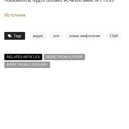
показалось, будто облако исчезло вместе с НЛО.
Источник
Tags
видео
нло
новая мифология
США
RELATED ARTICLES
MORE FROM AUTHOR
MORE FROM CATEGORY