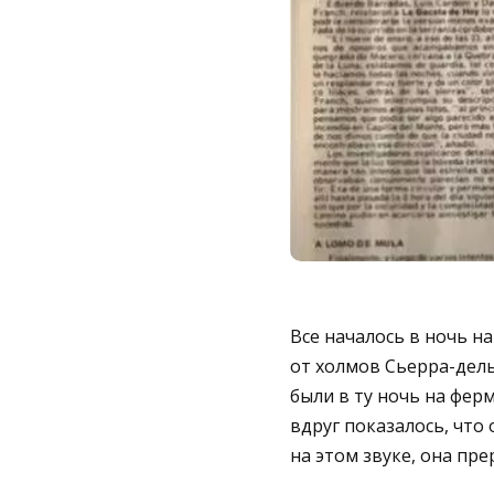
Все началось в ночь н
от холмов Сьерра-дель-
были в ту ночь на ферм
вдруг показалось, чт
на этом звуке, она прер