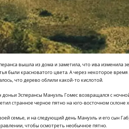
еранса вышла из дома и заметила, что ива изменила з
тья были красноватого цвета. А через некоторое время 
алось, что дерево облили какой-то кислотой.
 доньи Эсперансы Мануэль Гомес возвращался с ночной
метил странное черное пятно на юго-восточном склоне 
своей семье, и на следующий день Мануэль и его сын Га
равлении, чтобы осмотреть необычное пятно.