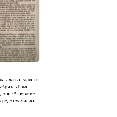
олагалась недалеко
Габриэль Гомес
а донье Эсперансе
сосредоточившись