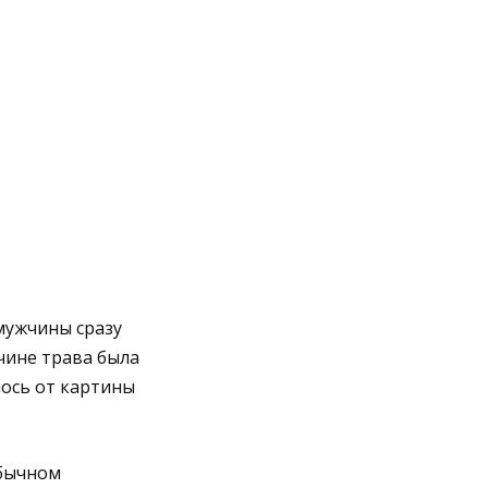
 мужчины сразу
ичине трава была
лось от картины
обычном