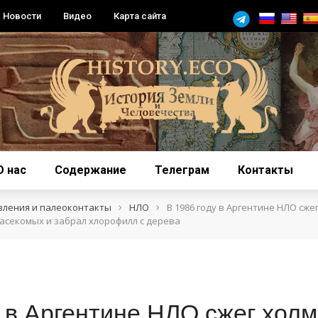
Новости
Видео
Карта сайта
О нас
Содержание
Телеграм
Контакты
›
›
вления и палеоконтакты
НЛО
В 1986 году в Аргентине НЛО сжег
асекомых и забрал хлорофилл с дерева
у в Аргентине НЛО сжег холм