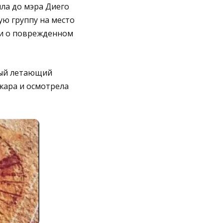
ла до мэра Диего
ую группу на место
е и о поврежденном
лый летающий
ожара и осмотрела