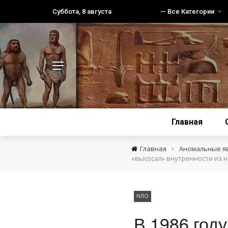
Суббота, 8 августа
— Все Категории
Главная
›
Главная
Аномальные я
«высосал» внутренности из н
НЛО
В 1986 год