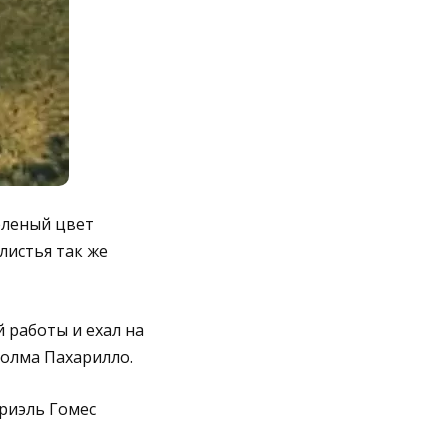
еленый цвет
листья так же
 работы и ехал на
холма Пахарилло.
бриэль Гомес