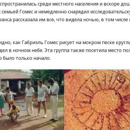
пространилась среди местного населения и вскоре дош
с семьей Гомес и немедленно снарядил исследовательск
ранса рассказала им все, что видела ночью, в том числ
дно, как Габриэль Гомес рисует на мокром песке круг
дел в ночном небе. Эта группа также посетила место п
то было только начало.