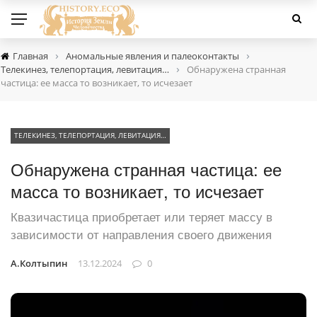
›
›
Главная
Аномальные явления и палеоконтакты
›
Телекинез, телепортация, левитация…
Обнаружена странная
частица: ее масса то возникает, то исчезает
ТЕЛЕКИНЕЗ, ТЕЛЕПОРТАЦИЯ, ЛЕВИТАЦИЯ…
Обнаружена странная частица: ее
масса то возникает, то исчезает
Квазичастица приобретает или теряет массу в
зависимости от направления своего движения
А.Колтыпин
13.12.2024
0