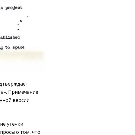
одтверждает
та». Примечание
енной версии
ие утечки
росы о том, что