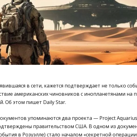
явившаяся в сети, кажется подтверждает не только собы
ствие американских чиновников с инопланетянами на 
. Об этом пишет Daily Star.
окументов упоминаются два проекта — Project Aquarius и
одтверждены правительством США. В одном из докумен
(события в Розуэлле) стало началом «секретной операци