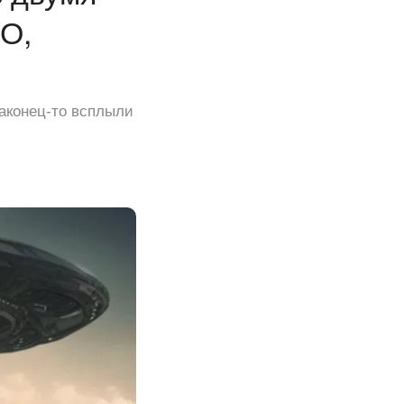
О,
наконец-то всплыли