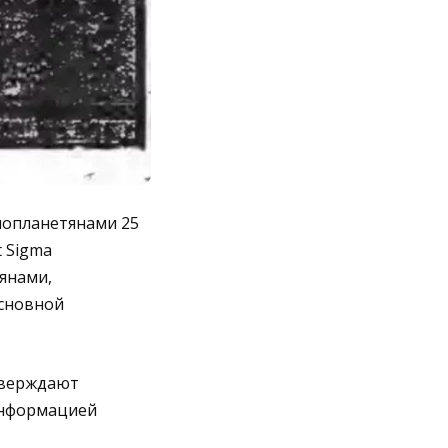
нопланетянами 25
t Sigma
янами,
основной
тверждают
 информацией