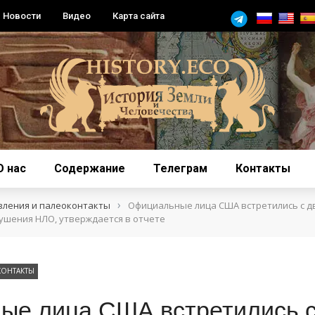
Новости
Видео
Карта сайта
О нас
Содержание
Телеграм
Контакты
›
вления и палеоконтакты
Официальные лица США встретились с д
ушения НЛО, утверждается в отчете
КОНТАКТЫ
е лица США встретились с