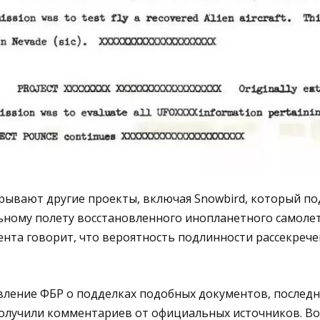
рывают другие проекты, включая Snowbird, который п
ьному полету восстановленного инопланетного самоле
нта говорит, что вероятность подлинности рассекреч
вление ФБР о подделках подобных документов, последн
олучили комментариев от официальных источников. Воп