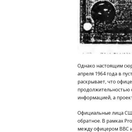
Однако настоящим сюр
апреля 1964 года в пу
раскрывает, что офице
продолжительностью ок
информацией, а проек
Официальные лица США
обратное. В рамках Pr
между офицером ВВС и