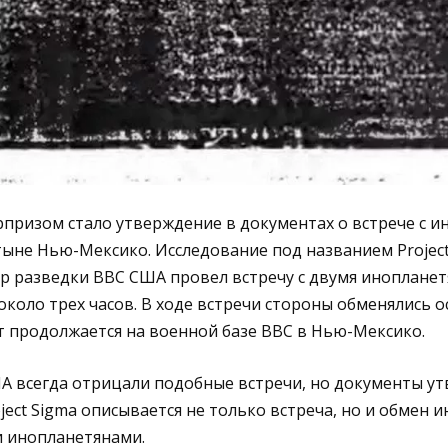
призом стало утверждение в документах о встрече с и
стыне Нью-Мексико. Исследование под названием Projec
р разведки ВВС США провел встречу с двумя инопланет
оло трех часов. В ходе встречи стороны обменялись 
т продолжается на военной базе ВВС в Нью-Мексико.
 всегда отрицали подобные встречи, но документы у
oject Sigma описывается не только встреча, но и обмен
 инопланетянами.