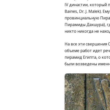
IV династии, который п
Baines, Dr. J. Malek)
провинциальную Пирам
Пирамиды Дахшура), гд
никто никогда не нахо
На все эти свершения 
объеме работ идет реч
пирамид Египта, о кот
были возведены именн