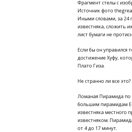
Фрагмент стелы с изо
Источник фото thegreat
Иными словами, за 24 
известняка, сложить и
лист бумаги не протис
Если бы он управился 
достижение Хуфу, кот
Плато Гиза.
Не странно ли все это?
Ломаная Пирамида по р
большим пирамидам Еги
известняка местного 
известняком. Пирамид
от 4 до 17 минут.