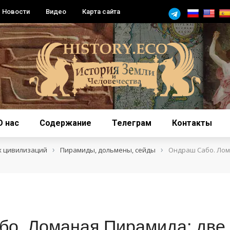
Новости
Видео
Карта сайта
О нас
Содержание
Телеграм
Контакты
›
›
х цивилизаций
Пирамиды, дольмены, сейды
Ондраш Сабо. Ло
о. Ломаная Пирамида: две 