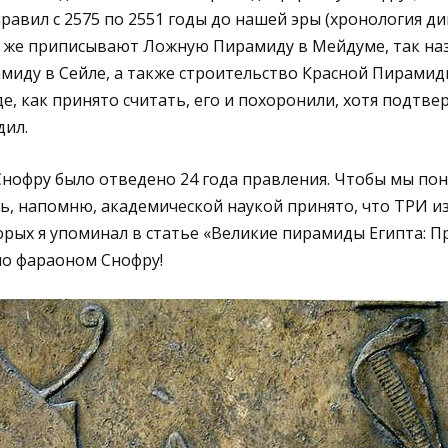
равил с 2575 по 2551 годы до нашей эры (хронология дин
. Ему же приписывают Ложную Пирамиду в Мейдуме, так н
иду в Сейле, а также строительство Красной Пирамид
е, как принято считать, его и похоронили, хотя подтв
дил.
Снофру было отведено 24 года правления. Чтобы мы по
ь, напомню, академической наукой принято, что ТРИ и
орых я упоминал в статье «Великие пирамиды Египта: 
о фараоном Снофру!