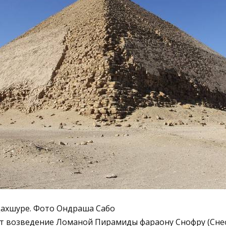
ахшуре. Фото Ондраша Сабо
 возведение Ломаной Пирамиды фараону Снофру (Снеф