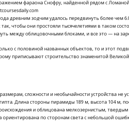
бражением фараона Снофру, найденной рядом с Ломано
coursesdaily.com
года древним зодчим удалось передвинуть более чем 6.
х так, чтобы они простояли тысячелетиями в таком сост
нуть между облицовочными блоками, и все это — на зар
только с половиной названных объектов, то и этот под
орому приписывают строительство знаменитой Велико
азмерам, сложности и необычайности устройства не ус
пта. Длина стороны пирамиды 189 м, высота 104 м, по
происхождения и облицована мелкозернистым, твердым
а ориентирована по сторонам света с небольшой ошиб