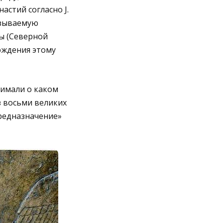
астий согласно J.
азываемую
ы (Северной
ерждения этому
нимали о каком
з восьми великих
Предназначение»