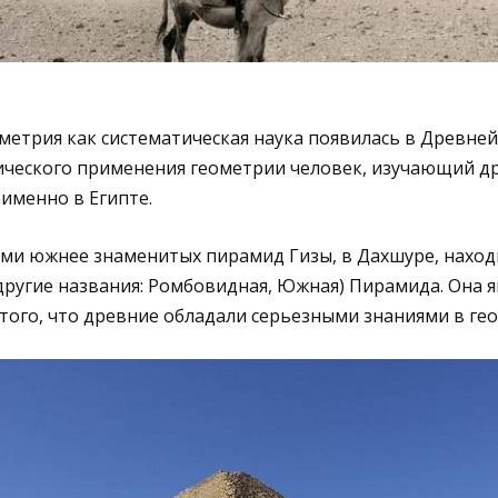
еометрия как систематическая наука появилась в Древне
ического применения геометрии человек, изучающий д
именно в Египте.
и южнее знаменитых пирамид Гизы, в Дахшуре, находи
ругие названия: Ромбовидная, Южная) Пирамида. Она я
того, что древние обладали серьезными знаниями в ге