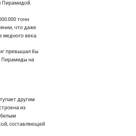
й Пирамидой.
000.000 тонн
оянии, что даже
е медного века.
виг превышал бы
й Пирамиды на
тупает другим
строена из
 белым
кой, составляющей