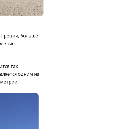
й Греции, больше
ревние
тся так
вляется одним из
ометрии.