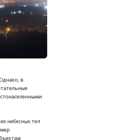
Однако, в
етательные
устонаселенными
их небесных тел
амер
объектам