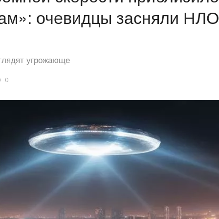
м»: очевидцы засняли НЛО
глядят угрожающе
0