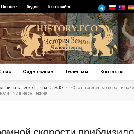
Новости
Видео
Карта сайта
О нас
Содержание
Телеграм
Контакты
›
›
вления и палеоконтакты
НЛО
«Оно на огромной скорости приб
няли НЛО в небе Пекина
ромной скорости приблизило