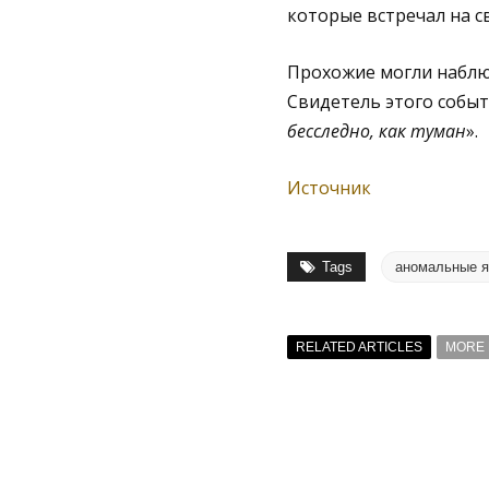
которые встречал на с
Прохожие могли наблюд
Свидетель этого событ
бесследно, как туман
».
Источник
Tags
аномальные я
RELATED ARTICLES
MORE 