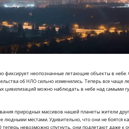
но фиксирует неопознанные летающие объекты в небе. 
ельства об НЛО сильно изменились. Теперь все чаще л
х цивилизаций можно наблюдать в небе над самыми г
ования природных массивов нашей планеты жители друг
е людными местами. Удивительно, что они не боятся к
 теперь невозможно спугнуть, они подлетают даже к 