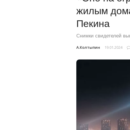
жилым дома
Пекина
Снимки свидетелей вы
А.Колтыпин
19.01.2024