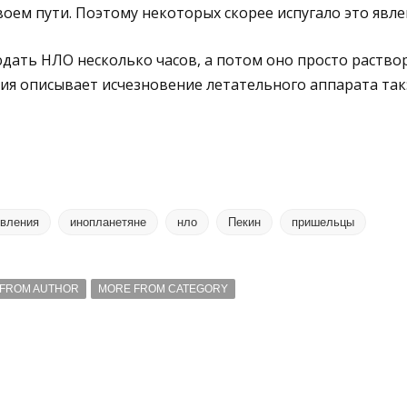
воем пути. Поэтому некоторых скорее испугало это явле
ать НЛО несколько часов, а потом оно просто раствор
ия описывает исчезновение летательного аппарата так:
вления
инопланетяне
нло
Пекин
пришельцы
FROM AUTHOR
MORE FROM CATEGORY