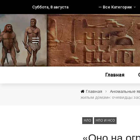
Суббота, 8 августа
— Все Категории
Главная
›
Главная
Аномальные я
жилым домам»: очевидцы зас
НЛО
НПО И НСО
«Оно на ог