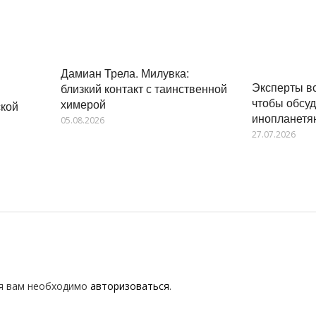
Дамиан Трела. Милувка:
Эксперты вс
близкий контакт с таинственной
чтобы обсуд
химерой
ской
инопланетя
05.08.2026
27.07.2026
я вам необходимо
авторизоваться
.