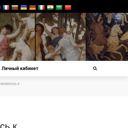
Личный кабинет
лизилось к
сь к