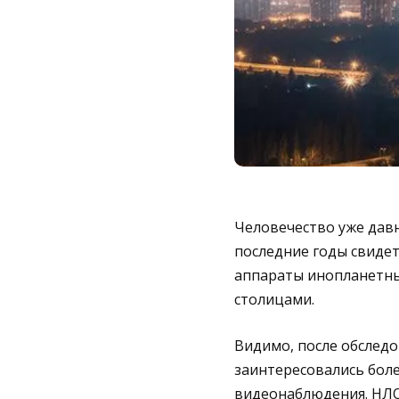
Человечество уже дав
последние годы свидет
аппараты инопланетны
столицами.
Видимо, после обслед
заинтересовались боле
видеонаблюдения. НЛО