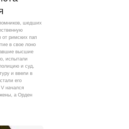
я
аломников, шедших
щественную
 от римских пап
тие в свое лоно
имавшие высшие
о, испытали
полицию и суд,
туру и ввели в
стали его
 V начался
жены, а Орден