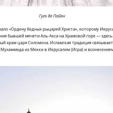
Гуго де Пайен
чало «Ордену бедных рыцарей Христа», которому Иерус
ание бывшей мечети Аль-Акса на Храмовой горе — здесь
ый храм царя Соломона. Исламская традиция связывает 
Мухаммеда из Мекки в Иерусалим (Исра) и вознесение