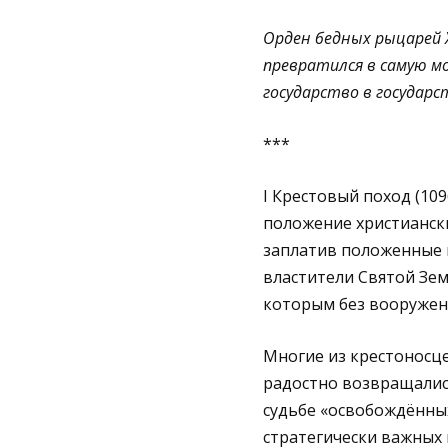
Орден бедных рыцарей 
превратился в самую м
государство в государс
***
I Крестовый поход (10
положение христианск
заплатив положенные н
властители Святой Зем
которым без вооружен
Многие из крестоносце
радостно возвращались
судьбе «освобождённых
стратегически важных 