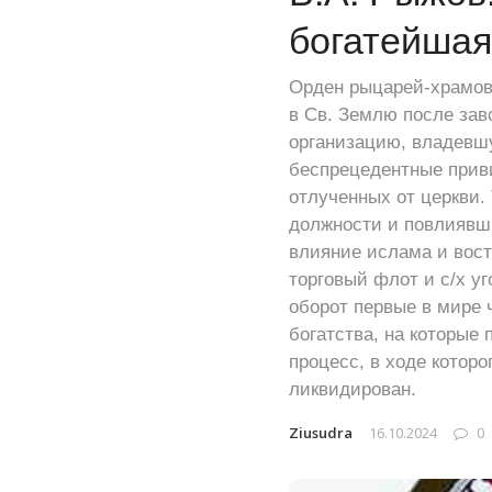
богатейшая
Орден рыцарей-храмовн
в Св. Землю после зав
организацию, владевш
беспрецедентные привил
отлученных от церкви.
должности и повлиявши
влияние ислама и вост
торговый флот и с/х уг
оборот первые в мире ч
богатства, на которые
процесс, в ходе котор
ликвидирован.
Ziusudra
16.10.2024
0