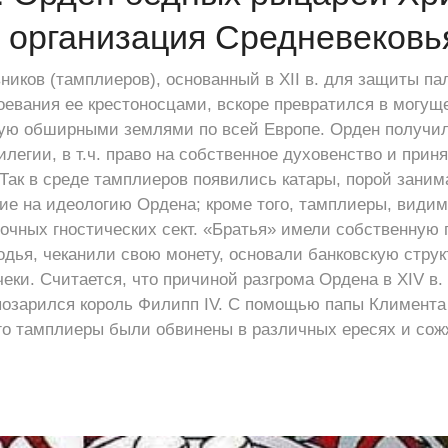
 организация Средневековь
иков (тамплиеров), основанный в XII в. для защиты п
оевания ее крестоносцами, вскоре превратился в могу
ую обширными землями по всей Европе. Орден получил
егии, в т.ч. право на собственное духовенство и приня
 Так в среде тамплиеров появились катары, порой зан
е на идеологию Ордена; кроме того, тамплиеры, видим
очных гностических сект. «Братья» имели собственную 
одья, чеканили свою монету, основали банковскую струк
еки. Считается, что причиной разгрома Ордена в XIV в. 
 позарился король Филипп IV. С помощью папы Климента
ого тамплиеры были обвинены в различных ересях и сож