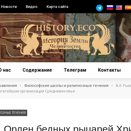
Новости
Видео
Карта сайта
О нас
Содержание
Телеграм
Контакты
›
›
равления
Философские школы и религиозные течения
В.А. Ры
огатейшая организация Средневековья
ОЗНЫЕ ТЕЧЕНИЯ
. Орден бедных рыцарей Хр