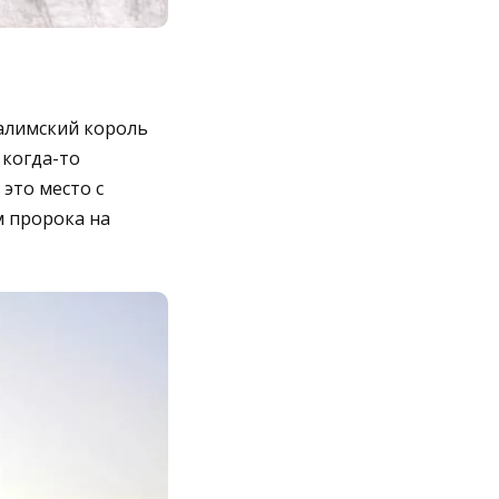
алимский король
 когда-то
это место с
м пророка на