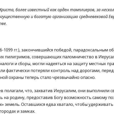
Христа, более известный как орден тамплиеров, за неско
огущественную и богатую организацию средневековой Ев
тве.
96-1099 гг.), закончившийся победой, парадоксальным о
их пилигримов, совершающих паломничество в Иерусал
алоги и сборы, могли надеяться на защиту местных пра
ли фактически потеряли контроль над дорогами, перед
ной охраны теперь стало чрезвычайно опасно.
в полагали, что, захватив Иерусалим, они выполнили св
 на родину, предоставив Богу возможность самому по
» земель. Оставшихся едва хватало, чтобы удерживать 
городах и замках.