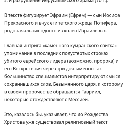
э. и разрушение Иерусалимского храма (70 г.).
В тексте фигурирует Эфраим (Ефрем) — сын Иосифа
Прекрасного и внук египетского жреца Потифера,
родоначальник одного из колен Израилевых.
Главная интрига «каменного кумранского свитка» —
упоминание в последних полустертых строках
убитого еврейского лидера (возможно, пророка) и
его Воскресения через три дня: именно так
большинство специалистов интерпретируют смысл
сохранившихся слов. Безымянного царя, к которому
в своем пророчестве обращается Гавриил,
некоторые отождествляют с Мессией.
Это, казалось бы, указывает, что до Рождества
Христова уже существовал религиозный текст,