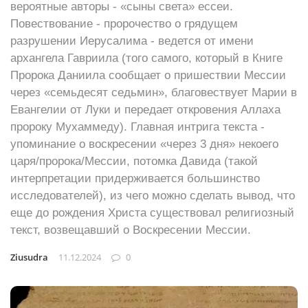
вероятные авторы - «сыны света» ессеи.
Повествование - пророчество о грядущем
разрушении Иерусалима - ведется от имени
архангела Гавриила (того самого, который в Книге
Пророка Даниила сообщает о пришествии Мессии
через «семьдесят седьмин», благовествует Марии в
Евангелии от Луки и передает откровения Аллаха
пророку Мухаммеду). Главная интрига текста -
упоминание о воскресении «через 3 дня» некоего
царя/пророка/Мессии, потомка Давида (такой
интерпретации придерживается большинство
исследователей), из чего можно сделать вывод, что
еще до рождения Христа существовал религиозный
текст, возвещавший о Воскресении Мессии.
Ziusudra
11.12.2024
0