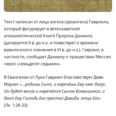
Текст написан от лица ангела (архангела) Гавриила,
который фигурирует в ветхозаветной
апокалиптической Книге Пророка Даниила
(датируется II в. до н.э. и повествует о времени
вавилонского пленения в VI в. до н.э.). Гавриил, в
частности, сообщает Даниилу о пришествии Мессии
через «семьдесят седьмин».
В Евангелии от Луки Гавриил благовествует Деве
Марии: «…
родишь Сына, и наречёшь Ему имя: Иисус.
Он будет велик и наречётся Сыном Всевышнего, и
даст Ему Господь Бог престол Давида, отца Его
»
(Лк. 1:28-33).