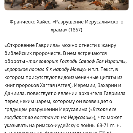
Франческо Хайес. «Разрушение Иерусалимского
храма» (1867)
«Откровение Гавриила» можно отнести к жанру
библейских пророчеств. В нем встречаются
обороты «
так говорит Господь Саваоф Бог Израиля
»,
«
пророков послал Я к народу Моему
» и т.п. Текст, в
котором присутствуют видоизмененные цитаты из
книг пророков Хаггая (Аггея), Иеремии, Захарии и
Даниила, повествует о явлении архангела Гавриила
перед неким царем, которому он возвещает о
грядущем разрушении Иерусалима («
Вскоре все
государства восстанут на Иерусалим
»), что может
указывать на римско-иудейскую войны 68-71 гг. н.