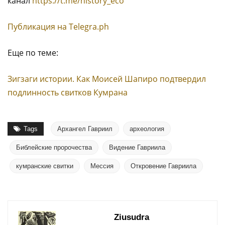
канал
https://t.me/history_eco
Публикация на Тelegra.ph
Еще по теме:
Зигзаги истории. Как Моисей Шапиро подтвердил
подлинность свитков Кумрана
Tags
Архангел Гавриил
археология
Библейские пророчества
Видение Гавриила
кумранские свитки
Мессия
Откровение Гавриила
Ziusudra