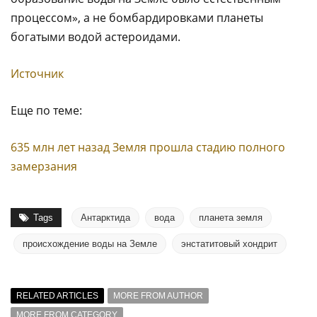
процессом», а не бомбардировками планеты
богатыми водой астероидами.
Источник
Еще по теме:
635 млн лет назад Земля прошла стадию полного
замерзания
Tags
Антарктида
вода
планета земля
происхождение воды на Земле
энстатитовый хондрит
RELATED ARTICLES
MORE FROM AUTHOR
MORE FROM CATEGORY