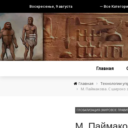
Воскресенье, 9 августа
— Все Категори
Главная
›
Главная
Технологии уп
›
М. Паймакова. С широко 
ГЛОБАЛИЗАЦИЯ (МИРОВОЕ ПРАВИТ
М. Паймако