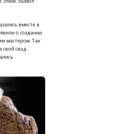
ы: Элиас Эшмол
брались вместе в
ъявили о создании
им мастером. Так
а свой свод
ались