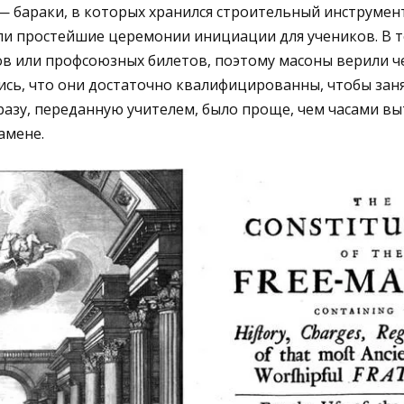
 бараки, в которых хранился строительный инструмент
и простейшие церемонии инициации для учеников. В т
в или профсоюзных билетов, поэтому масоны верили ч
лись, что они достаточно квалифицированны, чтобы заня
азу, переданную учителем, было проще, чем часами в
амене.