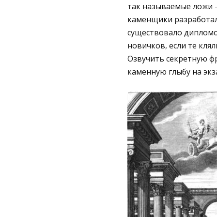
так называемые ложи —
каменщики разработал
существовало дипломо
новичков, если те кля
Озвучить секретную фр
каменную глыбу на экз