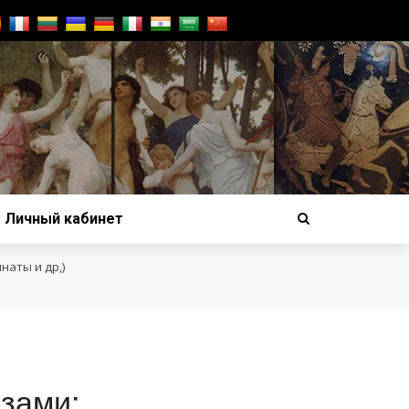
Личный кабинет
наты и др,)
зами: