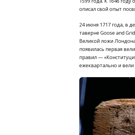
1599 года. К 1646 году
описал свой опыт посв
24 июня 1717 года, в 
таверне Goose and Gri
Великой ложи Лондона 
появилась первая вели
правил — «Конституци
ежеквартально и вели 