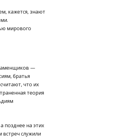
ем, кажется, знают
ми.
лью мирового
 каменщиков —
сиям, братья
считают, что их
страненная теория
ьдиям
а позднее на этих
м встреч служили