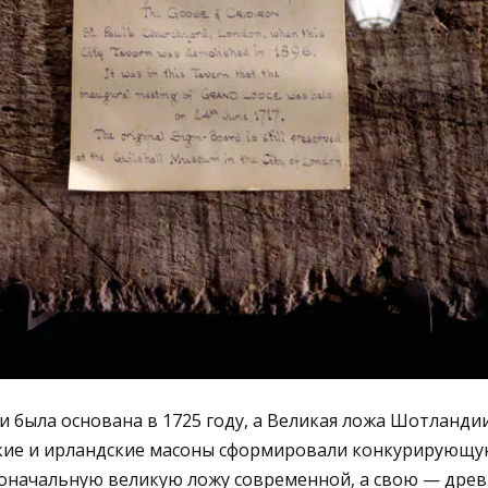
 была основана в 1725 году, а Великая ложа Шотландии
ие и ирландские масоны сформировали конкурирующу
воначальную великую ложу современной, а свою — древ