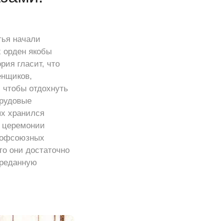
тья начали
х орден якобы
ия гласит, что
енщиков,
 чтобы отдохнуть
трудовые
ых хранился
е церемонии
профсоюзных
то они достаточно
ереданную