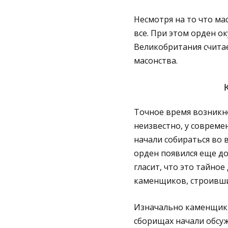
Несмотря на то что ма
все. При этом орден 
Великобритания счита
масонства.
Точное время возникн
неизвестно, у совреме
начали собираться во 
орден появился еще до
гласит, что это тайно
каменщиков, строивши
Изначально каменщики 
сборищах начали обсуж