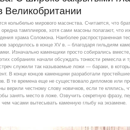
в Великобритании
ся колыбелью мирового масонства. Считается, что бра
 оредна тамплиеров, хотя сами масоны полагают, что и
дения храма Соломона. Наиболее распространенная теор
ов зародилось в конце XV в. – благодаря гильдиям кам
мки. Изначально каменщики просто собирались вместе,
а этих собраниях начали обсуждать тонкости ремесла и 
стреч служили так называемые ложи — бараки, в котор
нт. В конце концов каменщики разработали простейши
ов. В те времена еще не существовало дипломов или 
ны верили честному слову новичков, если те клялись, ч
бы занять место в ложе. Озвучить секретную фразу, п
 чем часами вытесывать каменную глыбу на экзамене.