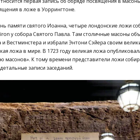
 относится первая запись об обряде посвящения в масон
ящения в ложе в Уоррингтоне.
день памяти святого Иоанна, четыре лондонские ложи со
diron у собора Святого Павла. Там столичные масоны об
и Вестминстера и избрали Энтони Сэйера своим велик
кая ложа в мире. В 1723 году великая ложа опубликовал
ю масонов». К тому времени представители ложи собир
детальные записи заседаний.