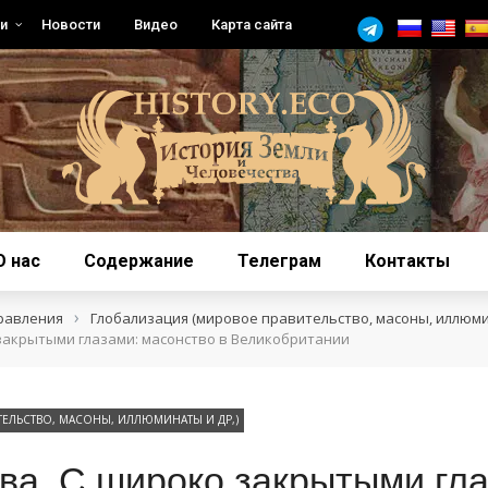
и
Новости
Видео
Карта сайта
О нас
Содержание
Телеграм
Контакты
›
равления
Глобализация (мировое правительство, масоны, иллюми
закрытыми глазами: масонство в Великобритании
ЕЛЬСТВО, МАСОНЫ, ИЛЛЮМИНАТЫ И ДР,)
ва. С широко закрытыми гла