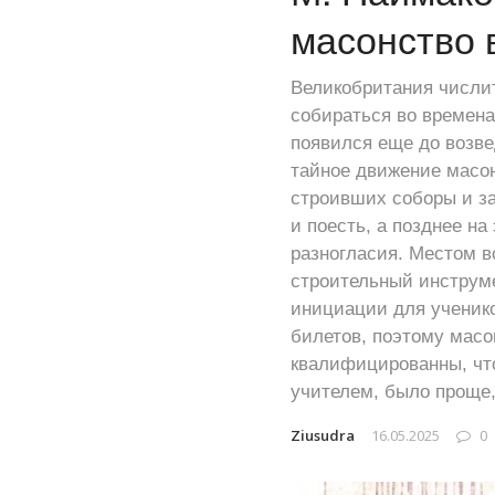
масонство 
Великобритания числит
собираться во времена
появился еще до возве
тайное движение масон
строивших соборы и за
и поесть, а позднее н
разногласия. Местом в
строительный инструме
инициации для ученик
билетов, поэтому масо
квалифицированны, что
учителем, было проще,
Ziusudra
16.05.2025
0