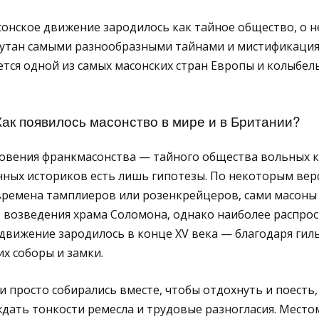
сонское движение зародилось как тайное общество, о н
окутан самыми разнообразными тайнами и мистификация
ется одной из самых масонских стран Европы и колыбе
Как появилось масонство в мире и в Британии?
овения франкмасонства — тайного общества вольных
нных историков есть лишь гипотезы. По некоторым вер
времена тамплиеров или розенкрейцеров, сами масоны 
 возведения храма Соломона, однако наиболее распро
е движение зародилось в конце XV века — благодаря гил
х соборы и замки.
просто собирались вместе, чтобы отдохнуть и поесть, 
дать тонкости ремесла и трудовые разногласия. Место