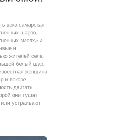
ть века самарская
гненных шаров,
гненных змеях» и
ливые и
лько жителей села
льшой белый шар.
еизвестная женщина
р и вскоре
ность двигать
орой они тушат
, или устраивают