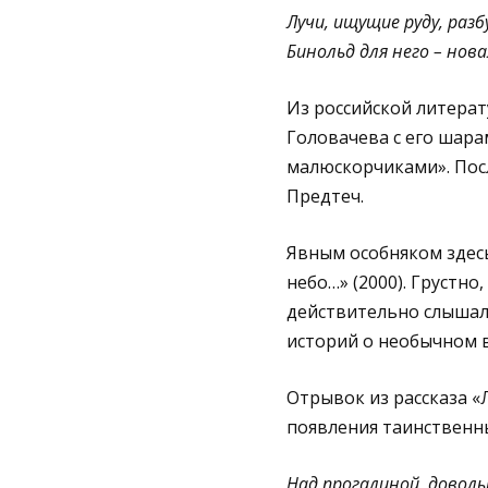
Лучи, ищущие руду, раз
Бинольд для него – нов
Из российской литера
Головачева с его шар
малюскорчиками». Пос
Предтеч.
Явным особняком здесь
небо…» (2000). Грустно
действительно слышал,
историй о необычном в
Отрывок из рассказа «
появления таинственн
Над прогалиной, доволь