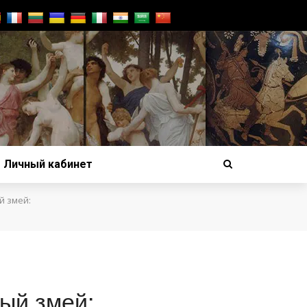
Личный кабинет
й змей:
ый змей: