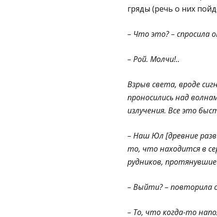
гряды (речь о них пойд
– Что это? – спросила 
– Рой. Молчи!..
Взрыв света, вроде сиг
проносились над волна
излучения. Все это быс
– Наш Юл [древние раз
то, что находится в с
рудников, протянувшие
– Выйти? – повторила о
– То, что когда-то нап