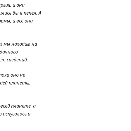
гия, и они
лись бы в пепел. А
рмы, и все они
х мы находим на
дачного
ет сведений.
пока оно не
юдей планеты,
всей планете, а
 испугалось и