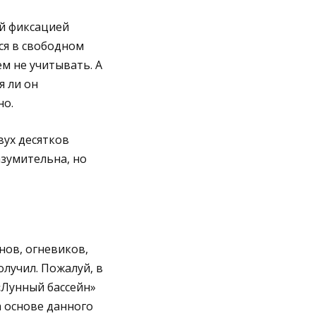
ой фиксацией
ся в свободном
ем не учитывать. А
я ли он
но.
вух десятков
зумительна, но
нов, огневиков,
олучил. Пожалуй, в
«Лунный бассейн»
а основе данного