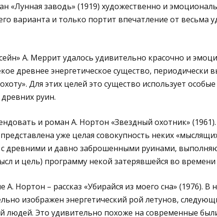
ан «Лунная заводь» (1919) художественно и эмоционал
го варианта и только портит впечатление от весьма 
сейн» А. Меррит удалось удивительно красочно и эмоц
екое древнее энергетическое существо, периодически 
охоту». Для этих целей это существо использует особые
древних руин.
довать и роман А. Нортон «Звездный охотник» (1961).
представлена уже целая совокупность неких «мыслящих
 с древними и давно заброшенными руинами, выполняю
ысл и цель) программу некой затерявшейся во времени
А. Нортон – рассказ «Убирайся из моего сна» (1976). В 
льно изображен энергетический рой летунов, следующ
й людей. Это удивительно похоже на современные был