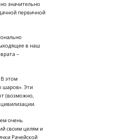
ьно значительно
удачной первичной
ионально
выходящее в наш
 врата –
 В этом
 шаров». Эти
т (возможно,
 цивилизации.
нем очень
ий своим целям и
ички Рачейской