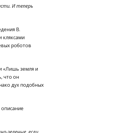
асти. И теперь
дения В.
и кляксами
евых роботов
 и «Лишь земля и
, что он
днако дух подобных
и описание
но-зеленые, если