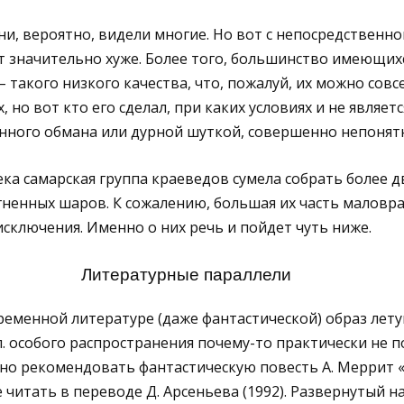
и, вероятно, видели многие. Но вот с непосредственн
т значительно хуже. Более того, большинство имеющих
 такого низкого качества, что, пожалуй, их можно совс
, но вот кто его сделал, при каких условиях и не являетс
ного обмана или дурной шуткой, совершенно непонят
ка самарская группа краеведов сумела собрать более д
ненных шаров. К сожалению, большая их часть маловра
сключения. Именно о них речь и пойдет чуть ниже.
Литературные параллели
ременной литературе (даже фантастической) образ лету
п. особого распространения почему-то практически не п
но рекомендовать фантастическую повесть А. Меррит 
ее читать в переводе Д. Арсеньева (1992). Развернутый н