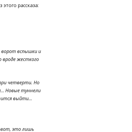
 этого рассказа:
з ворот вспышки и
о вроде жесткого
три четверти. Но
ся… Новые туннели
овится выйти…
к вот, это лишь