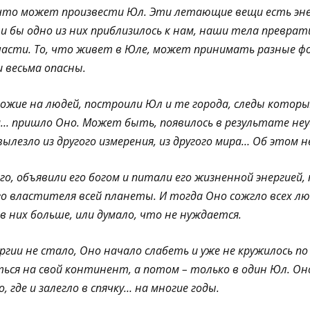
что может произвести Юл. Эти летающие вещи есть энер
и бы одно из них приблизилось к нам, наши тела преврати
о части. То, что живет в Юле, может принимать разные фо
 весьма опасны.
хожие на людей, построили Юл и те города, следы которы
… пришло Оно. Может быть, появилось в результате неу
ылезло из другого измерения, из другого мира… Об этом н
го, объявили его богом и питали его жизненной энергией, 
о властителя всей планеты. И тогда Оно сожгло всех л
 в них больше, или думало, что не нуждается.
ргии не стало, Оно начало слабеть и уже не кружилось по 
ся на свой континент, а потом – только в один Юл. Оно
, где и залегло в спячку… на многие годы.