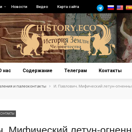
и
Новости
Видео
Карта сайта
О нас
Содержание
Телеграм
Контакты
›
вления и палеоконтакты
И. Павлович. Мифический летун-огненны
КОНТАКТЫ
ч. Мифический летун-огненн