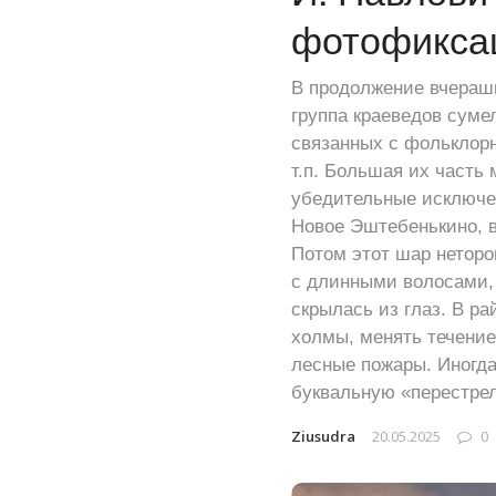
фотофиксац
В продолжение вчерашн
группа краеведов суме
связанных с фольклорн
т.п. Большая их часть
убедительные исключен
Новое Эштебенькино, 
Потом этот шар неторо
с длинными волосами, 
скрылась из глаз. В р
холмы, менять течение
лесные пожары. Иногда
буквальную «перестре
Ziusudra
20.05.2025
0