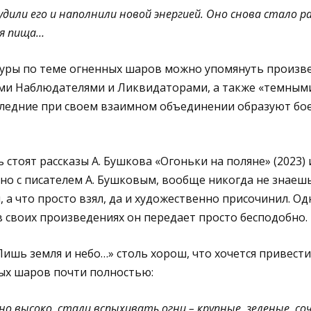
будили его и наполнили новой энергией. Оно снова стало р
ая пища…
туры по теме огненных шаров можно упомянуть произве
ами Наблюдателями и Ликвидаторами, а также «темным
ледние при своем взаимном объединении образуют бо
 стоят рассказы А. Бушкова «Огоньки на поляне» (2023)
, но с писателем А. Бушковым, вообще никогда не знаешь
 а что просто взял, да и художественно присочинил. О
 своих произведениях он передает просто бесподобно.
Лишь земля и небо…» столь хорош, что хочется привест
ых шаров почти полностью:
но высоко, стали вспыхивать огни – крупные, зеленые, соч