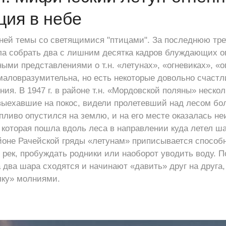
ия в небе
ей темы со светящимися "птицами". За последнюю тре
ла собрать два с лишним десятка кадров блуждающих о
ыми представлениями о т.н. «летунах», «огневиках», «о
 маловразумительна, но есть некоторые довольно счаст
ия. В 1947 г. в районе т.н. «Мордовской поляны» неско
выехавшие на покос, видели пролетевший над лесом бо
пливо опустился на землю, и на его месте оказалась н
которая пошла вдоль леса в направлении куда летел ша
айоне Рачейской гряды «летунам» приписывается способ
 рек, пробуждать родники или наоборот уводить воду. П
 два шара сходятся и начинают «давить» друг на друга
лку» молниями.