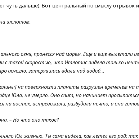
ет чуть дальше). Вот центральный по смыслу отрывок из
она шепотом.
нального огня, пронесся над морем. Еще и еще вылетали и
ми с такой скоростью, что Итлотис видела только нечт
тро исчезло, затерявшись вдали над водой…
валины] на поверхности планеты разрушен временем на 
ердце Юла, не умерло. Оно спит, но начинает просыпать
ся на восток, встревожили, разбудили нечто, и оно гот
на. – Но что оно такое?
олняло Юл жизнью. Ты сама видела, как летел его рой; та