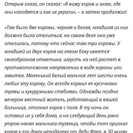
Открыв глаза, он сказал: «Я вижу коров и знаю, где
они находятся и как их украли», – а затем продолжил:
«Там было две коровы, черная и белая, младшая из них
должна была отелиться; на самом деле она уже
отелилась, потому что сейчас там три коровы. У
младшей из двух коров на левом боку имеется
своеобразная отметина, шерсть на ней растет в
противоположном направлении в виде короны или
завитка. Маленький белый мальчик лет шести очень
любил эту корову. Он всегда кормил ее кусочками
травы и кукурузными стеблями. Однажды поздно
вечером местный житель, работающий в вашей
больнице, отогнал коров с поля. В ту ночь он
оставил их у себя дома, а на следующий день рано
утром нанял мальчика-туземца, чтобы тот пригнал
коров к его другу неподалеку от Леди Фрер, в 30 милях