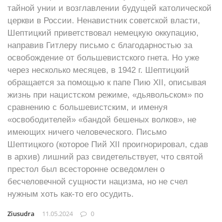
тайной унии и возглавлении будущей католической
церкви в России. Ненавистник советской власти,
Шептицкий приветствовал немецкую оккупацию,
направив Гитлеру письмо с благодарностью за
освобождение от большевистского гнета. Но уже
через несколько месяцев, в 1942 г. Шептицкий
обращается за помощью к папе Пию XII, описывая
жизнь при нацистском режиме, «дьявольском» по
сравнению с большевистским, и именуя
«освободителей» «бандой бешеных волков», не
имеющих ничего человеческого. Письмо
Шептицкого (которое Пий XII проигнорировал, сдав
в архив) лишний раз свидетельствует, что святой
престол был всесторонне осведомлен о
бесчеловечной сущности нацизма, но не счел
нужным хоть как-то его осудить.
Ziusudra
11.05.2024
0