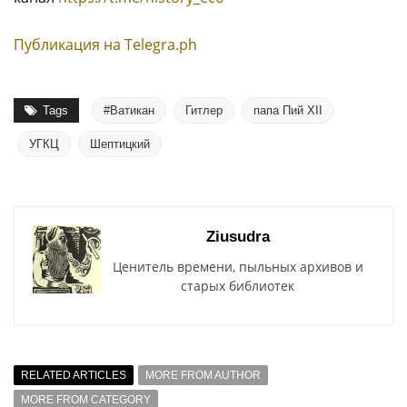
Публикация на Тelegra.ph
Tags
#Ватикан
Гитлер
папа Пий XII
УГКЦ
Шептицкий
Ziusudra
Ценитель времени, пыльных архивов и
старых библиотек
RELATED ARTICLES
MORE FROM AUTHOR
MORE FROM CATEGORY