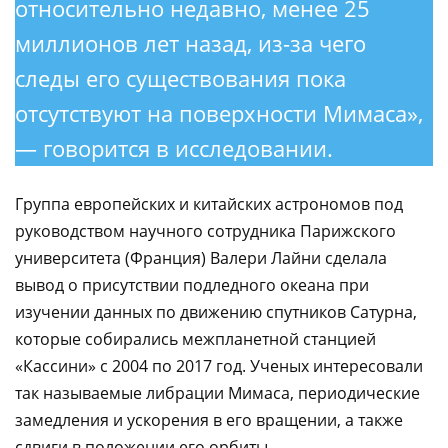
относительно недавно, менее 25
миллионов лет назад, из-за чего
следы его существования пока
отсутствуют на поверхности Мимаса»,
— говорится в исследовании.
Группа европейских и китайских астрономов под
руководством научного сотрудника Парижского
университета (Франция) Валери Лайни сделала
вывод о присутствии подледного океана при
изучении данных по движению спутников Сатурна,
которые собирались межпланетной станцией
«Кассини» с 2004 по 2017 год. Ученых интересовали
так называемые либрации Мимаса, периодические
замедления и ускорения в его вращении, а также
сдвиги в положении его орбиты.