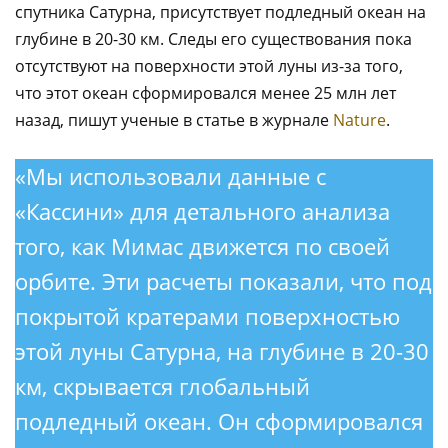
спутника Сатурна, присутствует подледный океан на
глубине в 20-30 км. Следы его существования пока
отсутствуют на поверхности этой луны из-за того,
что этот океан сформировался менее 25 млн лет
назад, пишут ученые в статье в журнале
Nature
.
«Мы использовали данные с
«Кассини» для детального анализа
того, как Мимас движется по своей
орбите. Эти расчеты показали, что под
покрытой кратерами поверхностью
этой луны Сатурна, на глубине в 20-30
км, скрывается глобальный
подледный океан. Он сформировался