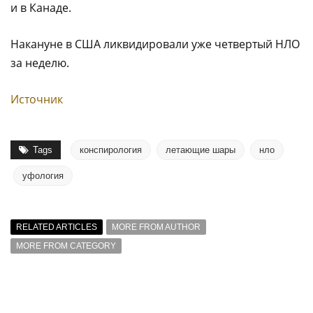
и в Канаде.
Накануне в США ликвидировали уже четвертый НЛО
за неделю.
Источник
Tags
конспирология
летающие шары
нло
уфология
RELATED ARTICLES
MORE FROM AUTHOR
MORE FROM CATEGORY