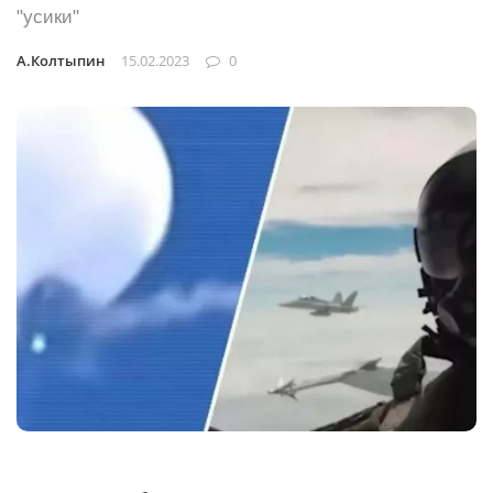
"усики"
А.Колтыпин
15.02.2023
0