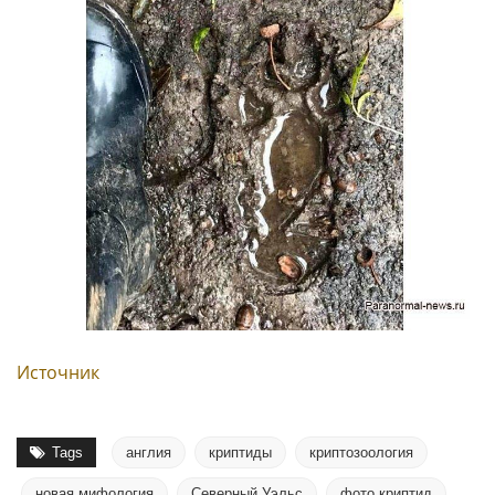
Источник
Tags
англия
криптиды
криптозоология
новая мифология
Северный Уэльс
фото криптид