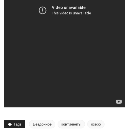
Tags
Бездонное
континенты
озеро