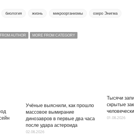
биология
жизнь
микроорганизмы
озеро Энигма
FROM AUTHOR
MORE FROM CATEGORY
Тысячи зап
скрытые за
Учёные выяснили, как прошло
человеческ
под
массовое вымирание
сейн
динозавров в первые два часа
01.08.2026
после удара астероида
02.08.2026