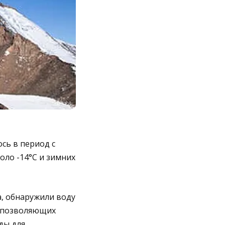
сь в период с
оло -14°C и зимних
а, обнаружили воду
, позволяющих
ды для