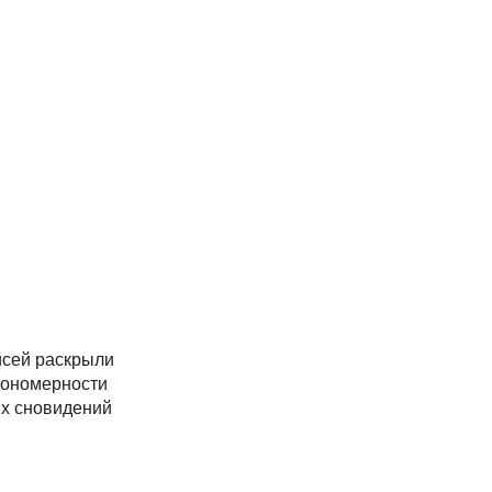
исей раскрыли
кономерности
их сновидений