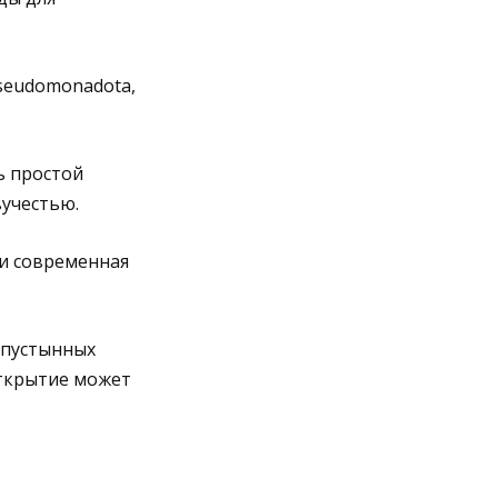
seudomonadota,
ь простой
учестью.
 и современная
 пустынных
открытие может