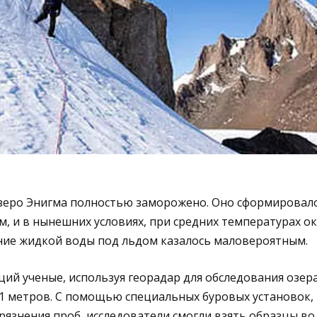
озеро Энигма полностью заморожено. Оно сформировало
, и в нынешних условиях, при средних температурах ок
ание жидкой воды под льдом казалось маловероятным.
ций ученые, используя георадар для обследования озер
11 метров. С помощью специальных буровых установок
грязнения проб, исследователи смогли взять образцы во