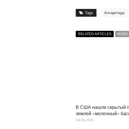
Tags
Антарктида
RELATED ARTICLES
MORE 
В США нашли скрытый 
землей «молочный» бас
04.08.2026