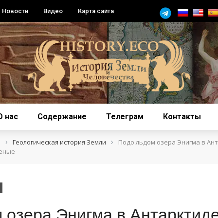
Новости
Видео
Карта сайта
О нас
Содержание
Телеграм
Контакты
›
›
я
Геологическая история Земли
Подо льдом озера Энигма в Ан
ченые
 озера Энигма в Антарктид