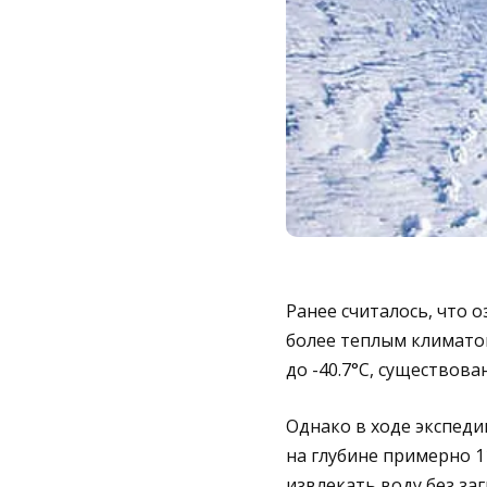
Ранее считалось, что 
более теплым климатом
до -40.7°C, существов
Однако в ходе экспеди
на глубине примерно 
извлекать воду без за