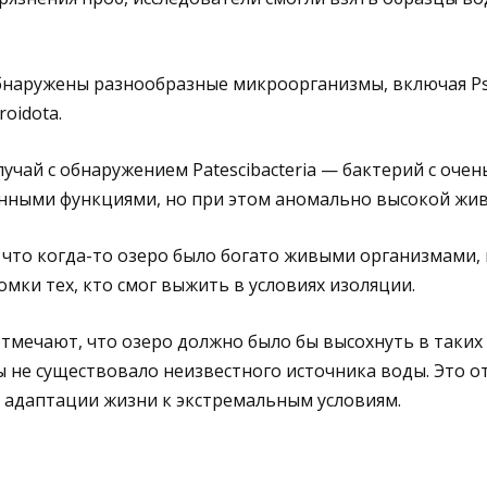
бнаружены разнообразные микроорганизмы, включая P
roidota.
учай с обнаружением Patescibacteria — бактерий с очен
енными функциями, но при этом аномально высокой жив
что когда-то озеро было богато живыми организмами,
мки тех, кто смог выжить в условиях изоляции.
тмечают, что озеро должно было бы высохнуть в таких
бы не существовало неизвестного источника воды. Это 
 адаптации жизни к экстремальным условиям.