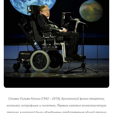
Стивен Уильям Хокинг (1942 – 2018), британский физик-теоретик,
космолог, астрофизик и писатель. Первым изложил космологическую
теорию, в которой были объединены представления общей теории