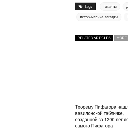
Tags
гиганты
исторические загадки
RELATED ARTICLES
MORE 
Теорему Пифагора нашл
вавилонской табличке,
созданной за 1200 лет д
самого Пифагора