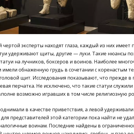
чертой эксперты находят глаза, каждый из них имеет 
туи удерживают щиты, другие — луки. Такие нюансы п
татуи на лучников, боксеров и воинов. Наиболее мног
и имели обнаженную грудь в сочетании с коренастым те
головой щит. Исследования показывают, что прежде в п
евая перчатка. Не исключено, что такие статуи служил
вполне возможно игравших в том числе религиозную ро
однимали в качестве приветствия, а левой удерживали
для представителей этой категории пока найти не удал
аналогичные воинам. Последние найдены в ограниченно
В центре шлемов воинов находились гребень и пара ро