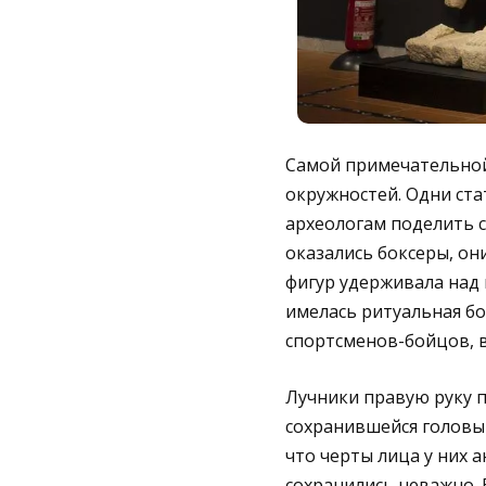
Самой примечательной 
окружностей. Одни ста
археологам поделить с
оказались боксеры, он
фигур удерживала над 
имелась ритуальная бо
спортсменов-бойцов, 
Лучники правую руку п
сохранившейся головы 
что черты лица у них 
сохранились неважно. 