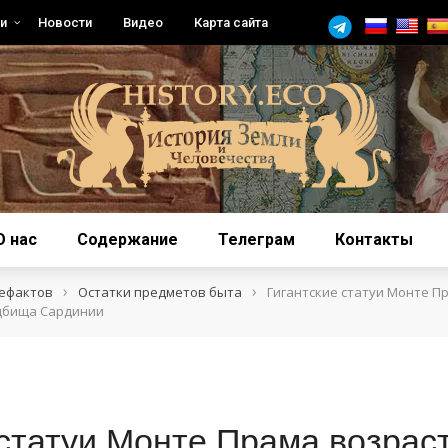
и
Новости
Видео
Карта сайта
О нас
Содержание
Телеграм
Контакты
›
›
тефактов
Остатки предметов быта
Гигантские статуи Монте П
адбища Сардинии
 статуи Монте Прама возрас