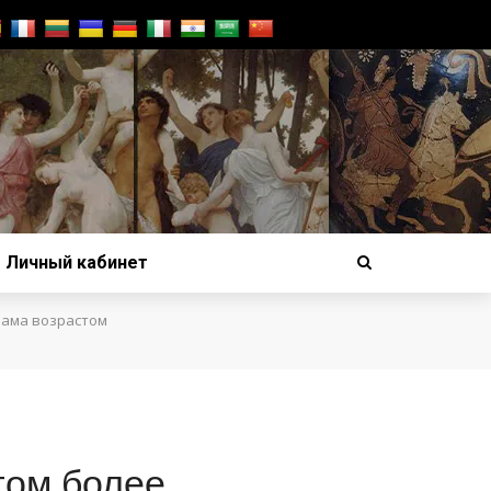
Личный кабинет
рама возрастом
том более