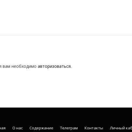
я вам необходимо
авторизоваться
.
ная
О нас
Содержание
Телеграм
Контакты
Личный ка