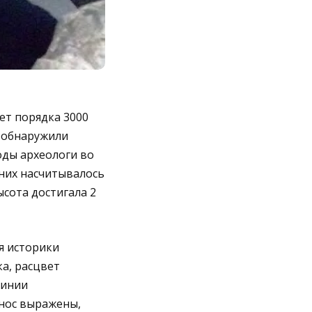
ет порядка 3000
х обнаружили
оды археологи во
них насчитывалось
ысота достигала 2
я историки
ка, расцвет
динии
 нос выражены,