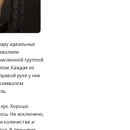
пару идеальных
озволили
очисленной группой
лом. Каждая из
равой руке у них
и символом
ль.
 лук. Хорошо
ось. Не исключено,
м количестве и
гов. В прошлом