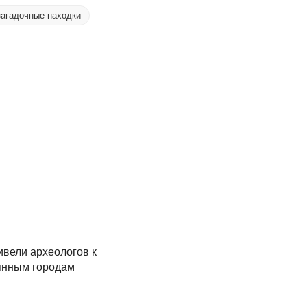
загадочные находки
ивели археологов к
янным городам