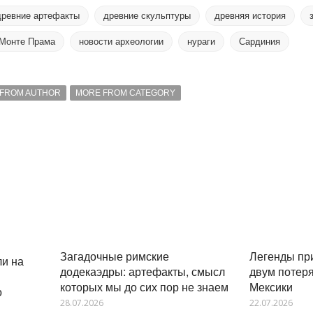
древние артефакты
древние скульптуры
древняя история
Монте Прама
новости археологии
нураги
Сардиния
FROM AUTHOR
MORE FROM CATEGORY
Легенды пр
Загадочные римские
и на
двум потер
додекаэдры: артефакты, смысл
Мексики
которых мы до сих пор не знаем
о
22.07.2026
28.07.2026