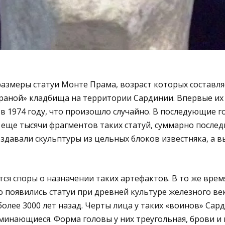
азмеры статуи Монте Прама, возраст которых составля
храной» кладбища на территории Сардинии. Впервые и
 1974 году, что произошло случайно. В последующие г
еще тысячи фрагментов таких статуй, суммарно послед
оздавали скульптуры из цельных блоков известняка, а в
ся споры о назначении таких артефактов. В то же врем
то появились статуи при древней культуре железного ве
олее 3000 лет назад. Черты лица у таких «воинов» Сар
инающиеся. Форма головы у них треугольная, брови и