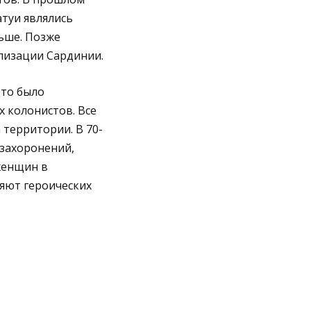
атуи являлись
ьше. Позже
лизации Сардинии.
это было
х колонистов. Все
 территории. В 70-
 захоронений,
женщин в
ряют героических