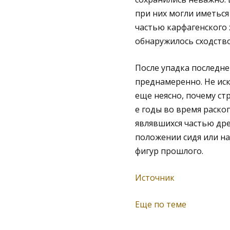
при них могли иметься
частью карфагенского 
обнаружилось сходств
После упадка последне
преднамеренно. Не иск
еще неясно, почему ст
е годы во время раско
являвшихся частью др
положении сидя или на
фигур прошлого.
Источник
Еще по теме