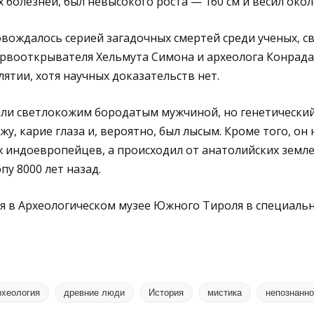
 болезней, был невысокого роста — 160 см и весил около
ождалось серией загадочных смертей среди ученых, св
ервооткрывателя Хельмута Симона и археолога Конрада
лятии, хотя научных доказательств нет.
ли светлокожим бородатым мужчиной, но генетический
у, карие глаза и, вероятно, был лысым. Кроме того, он 
 индоевропейцев, а происходил от анатолийских земл
пу 8000 лет назад.
я в Археологическом музее Южного Тироля в специальн
рхеология
древние люди
История
мистика
непознанно