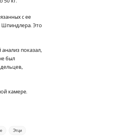
 50 кг.
язанных с ее
 Шпиндлера. Это
 анализ показал,
не был
едельцев,
ой камере.
е
Этци