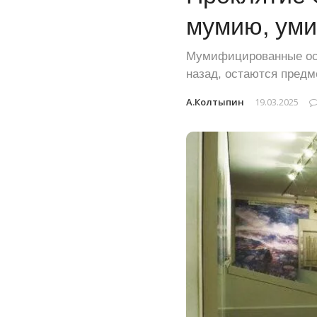
мумию, ум
Мумифицированные оста
назад, остаются предм
А.Колтыпин
19.03.2025