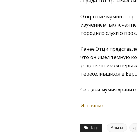
страдал от хронических
Открытие мумии сопров
изучением, включая п
породило слухи о прок
Ранее Этци представля
что он имел темную кож
родственником первых
переселившихся в Евро
Сегодня мумия хранитс
Источник
Tags
Альпы
а