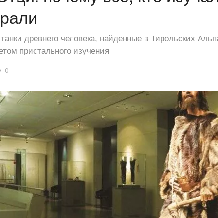
ирали
нки древнего человека, найденные в Тирольских Альпа
етом пристального изучения
0