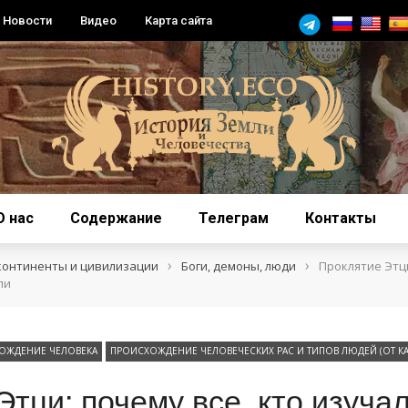
Новости
Видео
Карта сайта
О нас
Содержание
Телеграм
Контакты
›
›
континенты и цивилизации
Боги, демоны, люди
Проклятие Этци
ли
ОЖДЕНИЕ ЧЕЛОВЕКА
ПРОИСХОЖДЕНИЕ ЧЕЛОВЕЧЕСКИХ РАС И ТИПОВ ЛЮДЕЙ (ОТ КА
тци: почему все, кто изучал