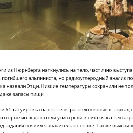
уги из Нюрнберга наткнулись на тело, частично выступ
а погибшего альпиниста, но радиоуглеродный анализ по
ека назвали Этци. Низкие температуры сохранили не толь
 даже запасы пищи.
и 61 татуировка на его теле, расположенные в точках,
которые исследователи усмотрели в них связь с гексаг
од гадания появился значительно позже. Также выяснило