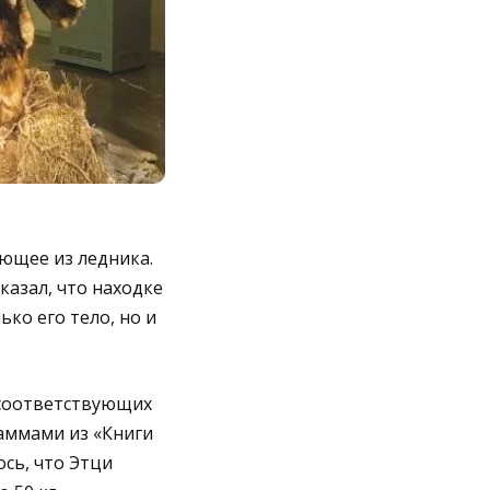
ающее из ледника.
казал, что находке
ко его тело, но и
 соответствующих
раммами из «Книги
сь, что Этци