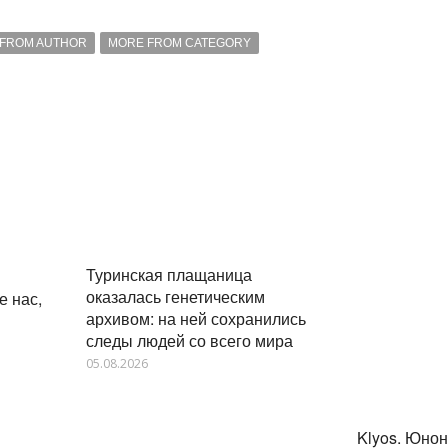
FROM AUTHOR
MORE FROM CATEGORY
Туринская плащаница
оказалась генетическим
е нас,
архивом: на ней сохранились
следы людей со всего мира
05.08.2026
Klyos. Юно