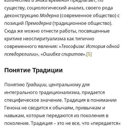
количества и знаки времени
» предлагает, по
существу, социологический анализ, своего рода
деконструкцию
Модерна
(современное общество) с
позиций
Премодерна
(традиционное общество).
Сюда же можно отнести работы, посвященные
критике неоспиритуализма как типично
современного явления: «
Теософизм: История одной
псевдорелигии
», «
Ошибка спиритов
».
[5]
Понятие Традиции
Понятию
Традиции
, центральному для
интегрального традиционализма, придается
специфическое значение. Традиция в понимании
Генона не сводится к обычаям, привычкам и
навыкам, которые передаются из поколения в
поколение. Традиция – это не все, что «передается»