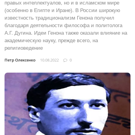
правых интеллектуалов, но и в исламском мире
(особенно в Египте и Иране). В России широкую
известность традиционализм Генона получил
благодаря деятельности философа и политолога
А.Г. Дугина. Идеи Генона также оказали влияние на
академическую науку, прежде всего, на
религиоведение
Петр Олексенко
10.08.2022
0