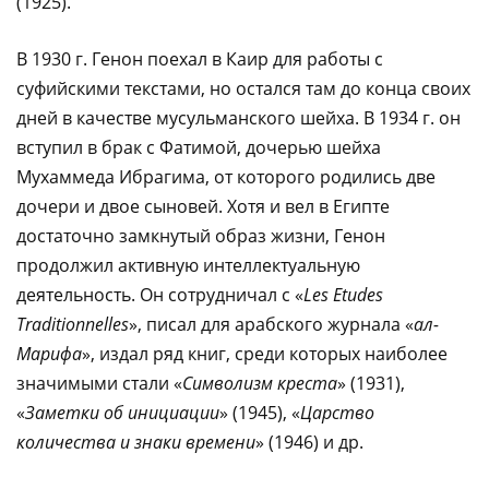
(1925).
В 1930 г. Генон поехал в Каир для работы с
суфийскими текстами, но остался там до конца своих
дней в качестве мусульманского шейха. В 1934 г. он
вступил в брак с Фатимой, дочерью шейха
Мухаммеда Ибрагима, от которого родились две
дочери и двое сыновей. Хотя и вел в Египте
достаточно замкнутый образ жизни, Генон
продолжил активную интеллектуальную
деятельность. Он сотрудничал с «
Les Etudes
Traditionnelles
», писал для арабского журнала «
ал-
Марифа
», издал ряд книг, среди которых наиболее
значимыми стали «
Символизм креста
» (1931),
«
Заметки об инициации
» (1945), «
Царство
количества и знаки времени
» (1946) и др.