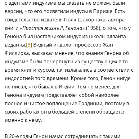
с адептами индуизма мы сказать не можем. Были
версии, что его посвятили индусы в Париже. Есть
свидетельство издателя Поля Шакорнака, автора
книги «
Простая жизнь Р. Генона
» (1958), о том, что у
Генона был наставником индус из школы адвайта-
веданты.
[3]
Видный индолог профессор Жан
Филлиоза, высказал мнение, что знания Генона об
индуизме были почерпнуты из существующих в то
время книг и курсов, т.к. излагались в соответствии с
индологией того времени. Кроме того, Генон нигде
не писал, что бывал в Индии. Тем не менее, для
Генона индуизм представляет собой наиболее
полное и чистое воплощение Традиции, поэтому в
своих работах он в большей степени обращается
именно к нему.
В 20-е годы Генон начал сотрудничать с такими