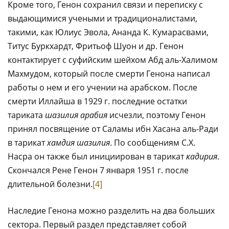
Кроме того, Генон сохранил связи и переписку с
выдающимися учеными и традиционалистами,
такими, как Юлиус Эвола, Ананда К. Кумарасвами,
Титус Буркхардт, Фритьоф Шуон и др. Генон
контактирует с суфийским шейхом Абд аль-Халимом
Махмудом, который после смерти Генона написал
работы о нем и его учении на арабском. После
смерти Иллайша в 1929 г. последние остатки
тариката
шазилия арабия
исчезли, поэтому Генон
принял посвящение от Саламы ибн Хасана аль-Ради
в тарикат
хамдия шазилия
. По сообщениям С.Х.
Насра он также был инициирован в тарикат
кадирия
.
Скончался Рене Генон 7 января 1951 г. после
длительной болезни.
[4]
Наследие Генона можно разделить на два больших
сектора. Первый раздел представляет собой