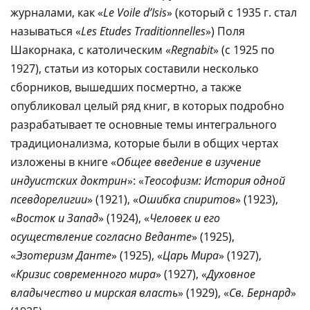
журналами, как «
Le Voile d’Isis
» (который с 1935 г. стал
называться «
Les Etudes Traditionnelles
») Поля
Шакорнака, с католическим «
Regnabit
» (с 1925 по
1927), статьи из которых составили несколько
сборников, вышедших посмертно, а также
опубликовал целый ряд книг, в которых подробно
разрабатывает те основные темы интегрального
традиционализма, которые были в общих чертах
изложены в книге «
Общее введение в изучение
индуистских доктрин
»: «
Теософизм: История одной
псевдорелигии
» (1921), «
Ошибка спиритов
» (1923),
«
Восток и Запад
» (1924), «
Человек и его
осуществление согласно Веданте
» (1925),
«
Эзотеризм Данте
» (1925), «
Царь Мира
» (1927),
«
Кризис современного мира
» (1927), «
Духовное
владычество и мирская власть
» (1929), «
Св. Бернард
»