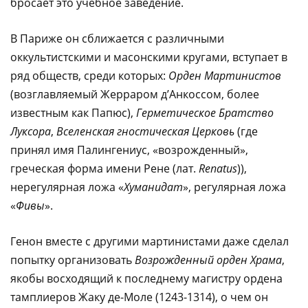
бросает это учебное заведение.
В Париже он сближается с различными
оккультистскими и масонскими кругами, вступает в
ряд обществ, среди которых:
Орден Мартинистов
(возглавляемый Жерраром д’Анкоссом, более
известным как Папюс),
Герметическое Братство
Луксора
,
Вселенская гностическая Церковь
(где
принял имя Палингениус, «возрожденный»,
греческая форма имени Рене (лат.
Renatus
)),
нерегулярная ложа «
Хуманидат
», регулярная ложа
«
Фивы
».
Генон вместе с другими мартинистами даже сделал
попытку организовать
Возрожденный орден Храма
,
якобы восходящий к последнему магистру ордена
тамплиеров Жаку де-Моле (1243-1314), о чем он