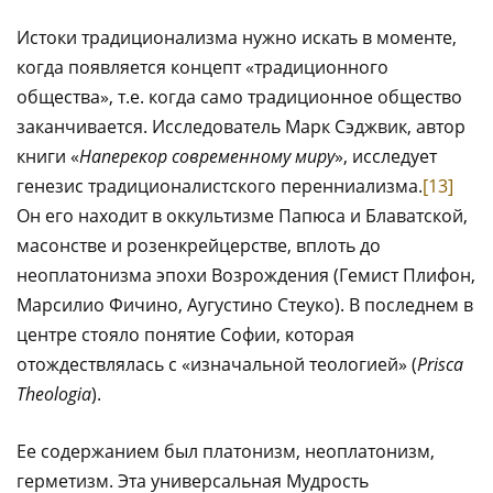
Истоки традиционализма нужно искать в моменте,
когда появляется концепт «традиционного
общества», т.е. когда само традиционное общество
заканчивается. Исследователь Марк Сэджвик, автор
книги «
Наперекор современному миру
», исследует
генезис традиционалистского перенниализма.
[13]
Он его находит в оккультизме Папюса и Блаватской,
масонстве и розенкрейцерстве, вплоть до
неоплатонизма эпохи Возрождения (Гемист Плифон,
Марсилио Фичино, Аугустино Стеуко). В последнем в
центре стояло понятие Софии, которая
отождествлялась с «изначальной теологией» (
Prisca
Theologia
).
Ее содержанием был платонизм, неоплатонизм,
герметизм. Эта универсальная Мудрость