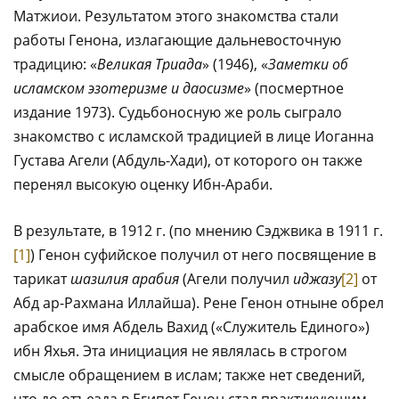
Матжиои. Результатом этого знакомства стали
работы Генона, излагающие дальневосточную
традицию: «
Великая Триада
» (1946), «
Заметки об
исламском эзотеризме и даосизме
» (посмертное
издание 1973). Судьбоносную же роль сыграло
знакомство с исламской традицией в лице Иоганна
Густава Агели (Абдуль-Хади), от которого он также
перенял высокую оценку Ибн-Араби.
В результате, в 1912 г. (по мнению Сэджвика в 1911 г.
[1]
) Генон суфийское получил от него посвящение в
тарикат
шазилия арабия
(Агели получил
иджазу
[2]
от
Абд ар-Рахмана Иллайша). Рене Генон отныне обрел
арабское имя Абдель Вахид («Служитель Единого»)
ибн Яхья. Эта инициация не являлась в строгом
смысле обращением в ислам; также нет сведений,