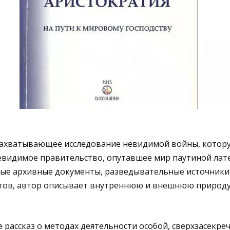
 захватывающее исследование невидимой войны, котору
евидимое правительство, опутавшее мир паутиной лате
ные архивные документы, разведывательные источники
тов, автор описывает внутреннюю и внешнюю природ
 рассказ о методах деятельности особой, сверхзасекре