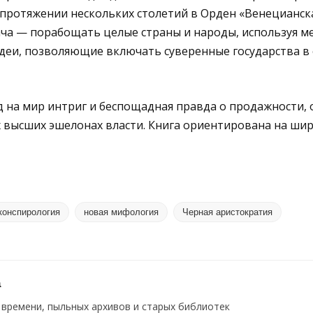
протяжении нескольких столетий в Орден «Венецианск
ача — порабощать целые страны и народы, используя м
идеи, позволяющие включать суверенные государства в
 на мир интриг и беспощадная правда о продажности, 
х высших эшелонах власти. Книга ориентирована на ши
конспирология
новая мифология
Черная аристократия
a
времени, пыльных архивов и старых библиотек