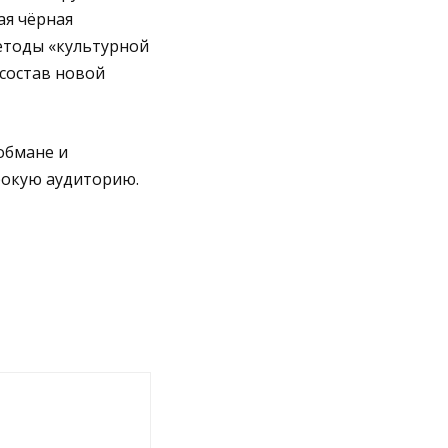
ая чёрная
етоды «культурной
 состав новой
обмане и
рокую аудиторию.