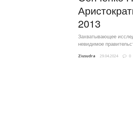
Аристократи
2013
Захватывающее исслед
невидимое правительст
Ziusudra
29.04.2024
0