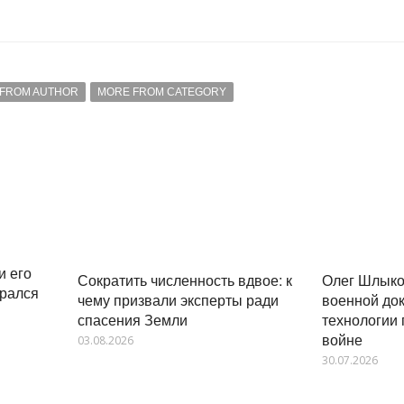
FROM AUTHOR
MORE FROM CATEGORY
и его
Сократить численность вдвое: к
Олег Шлыко
крался
чему призвали эксперты ради
военной до
спасения Земли
технологии 
войне
03.08.2026
30.07.2026