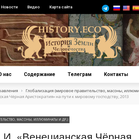
Новости
Видео
Карта сайта
О нас
Содержание
Телеграм
Контакты
›
равления
Глобализация (мировое правительство, масоны, иллюми
ская Чёрная Аристократия» на пути к мировому господству, 2013
ЕЛЬСТВО, МАСОНЫ, ИЛЛЮМИНАТЫ И ДР,)
.И. «Венецианская Чёрная