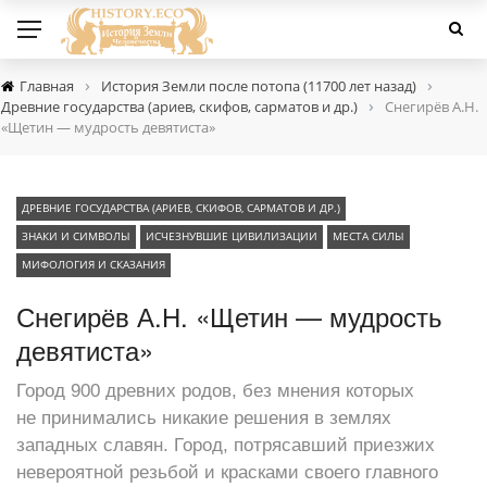
›
›
Главная
История Земли после потопа (11700 лет назад)
›
Древние государства (ариев, скифов, сарматов и др.)
Снегирёв А.Н.
«Щетин — мудрость девятиста»
ДРЕВНИЕ ГОСУДАРСТВА (АРИЕВ, СКИФОВ, САРМАТОВ И ДР.)
ЗНАКИ И СИМВОЛЫ
ИСЧЕЗНУВШИЕ ЦИВИЛИЗАЦИИ
МЕСТА СИЛЫ
МИФОЛОГИЯ И СКАЗАНИЯ
Снегирёв А.Н. «Щетин — мудрость
девятиста»
Город 900 древних родов, без мнения которых
не принимались никакие решения в землях
западных славян. Город, потрясавший приезжих
невероятной резьбой и красками своего главного