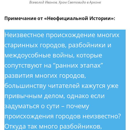
Всеволод Иванов. Храм Световида в Арконе
Примечание от «Неофициальной Истории»:
Неизвестное происхождение многих
старинных городов, разбойники и
междоусобные войны, которые
сопутствуют на “ранних этапах”
развития многих городов,
большинству читателей кажутся уже
привычным делом, однако если
задуматься о сути – почему
происхождения городов неизвестно?
Откуда так много разбойников,