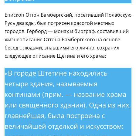
Епископ Оттон Бамбергский, посетивший Полабскую
Русь дважды, был потрясен красотой местных
городов. Герборд — монах и биограф, составивший
жизнеописание Оттона Бамбергского на основе
бесед с людьми, знавшими его лично, сохранил
следующее описание Щетина и его храма:
«В городе Штетине находились
четыре здания, называемыя
континами (прим. — название храма
или священного здания). Одна из них,
главнейшая, была построена с
величайшей отделкой и искусством: