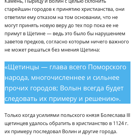
Камень, Пырицу и Волин с целью склонить
старейшин городов к принятию христианства, они
ответили ему отказом на том основании, что не
могут принять новую веру до тех пор пока ее не
примут в Щетине — ведь это было бы нарушением
заветов предков, согласно которым ничего важного
не может решаться без мнения Щетина:
«Щетинцы — глава всего Поморского
народа, многочисленнее и сильнее
прочих городов; Волын всегда будет
следовать их примеру и решению».
Только когда усилиями польского князя Болеслава III
щетинцев удалось обратить в христианство в 1124 г.
их примеру последовал Волин и другие города.