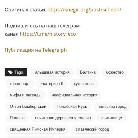
Оригинал статьи:
https://snegir.org/post/schetin/
Подпишитесь на наш телеграм-
канал
https://t.me/history_eco
Публикация на Тelegra.ph
Tags
альшивая история
Балтика
божество
город-порт
Екатерина II
культ коня
мифы и легенды
неофициальная история
Оттон Бамбергский
Полабская Русь
польский город
Польша
почитание деревьев у славян
святилище
священная Римская Империя
славянский город