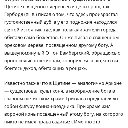
Щетине священных деревьев и целых рощ, так
Герборд (XII в.) писал о том, что здесь произрастал
густолиственный дуб, а у его подножия находился
святой источник, где, как полагали жители города,
обитало само божество. Он же писал о священном
ореховом дереве, посвященном другому богу. А
вышеупомянутый Оттон Бамбергский, обращаясь с
проповедью к щетинцам, говорил: «я знаю, что вы
боитесь духов, обитающих в рощах».
Известно также что в Щетине — аналогично Арконе
— существовал культ коня, а изображение бога в
главном щетинском храме Триглава представляло
собой фигуру воина-наездника. При храме жил
вороной конь посвященный этому богу, на которого
никто не имел права садиться. Именно это