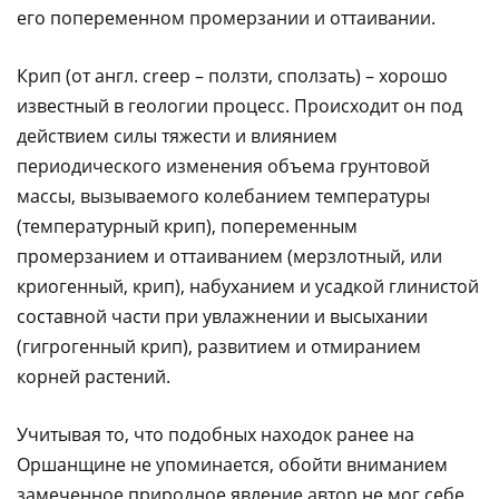
его попеременном промерзании и оттаивании.
Крип (от англ. creep – ползти, сползать) – хорошо
известный в геологии процесс. Происходит он под
действием силы тяжести и влиянием
периодического изменения объема грунтовой
массы, вызываемого колебанием температуры
(температурный крип), попеременным
промерзанием и оттаиванием (мерзлотный, или
криогенный, крип), набуханием и усадкой глинистой
составной части при увлажнении и высыхании
(гигрогенный крип), развитием и отмиранием
корней растений.
Учитывая то, что подобных находок ранее на
Оршанщине не упоминается, обойти вниманием
замеченное природное явление автор не мог себе