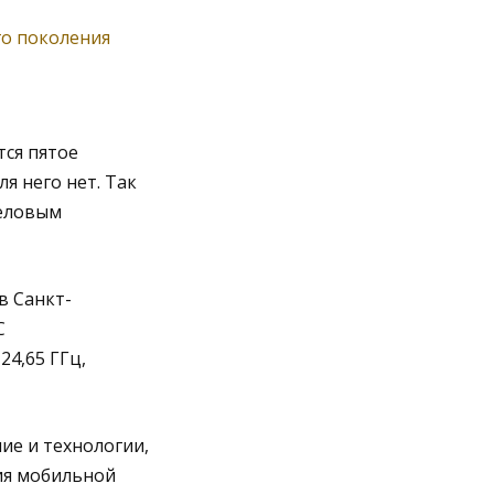
го поколения
тся пятое
я него нет. Так
еловым
в Санкт-
С
24,65 ГГц,
ие и технологии,
ия мобильной