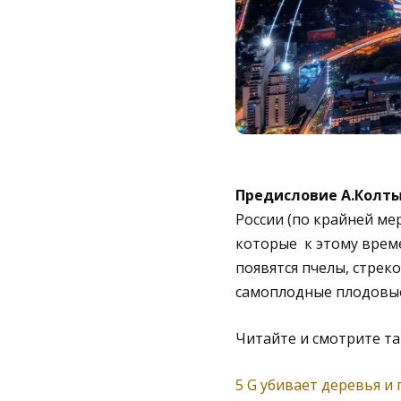
Предисловие А.Колт
России (по крайней ме
которые к этому време
появятся пчелы, стрек
самоплодные плодовые
Читайте и смотрите т
5 G убивает деревья и