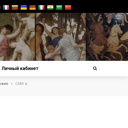
Личный кабинет
›
ужие
СМИ: в