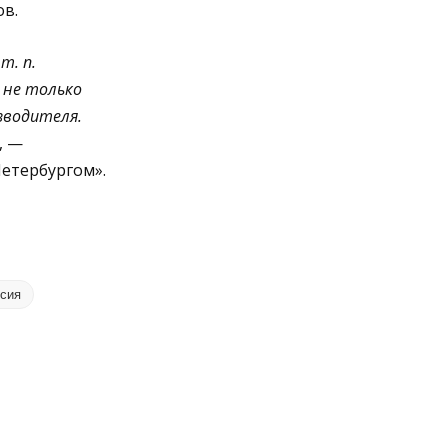
ов.
т. п.
 не только
зводителя.
, —
етербургом».
сия