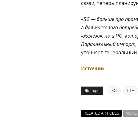
связи, теперь планиру
«
5G — больше про промы
А для массового потре
«железо», но и ПО, кот
Параллельный импорт, 
уточняет генеральный 
Источник
Tags
5G
LTE
RELATED ARTICLES
MORE 