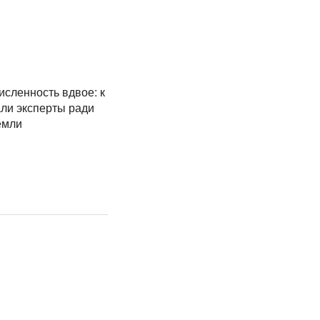
исленность вдвое: к
али эксперты ради
емли