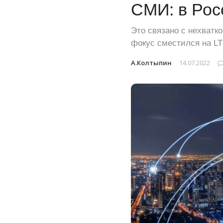
СМИ: в Рос
Это связано с нехватк
фокус сместился на L
А.Колтыпин
14.07.2022