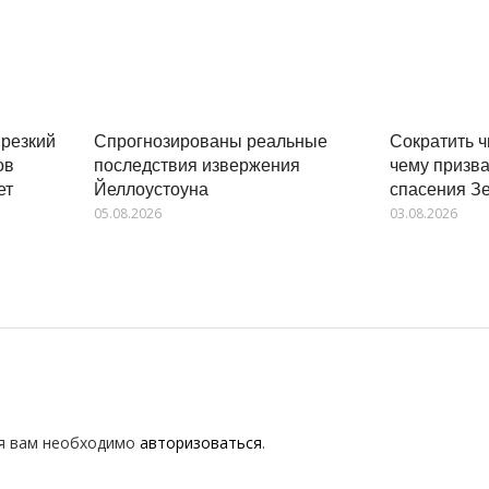
Сократить ч
резкий
Спрогнозированы реальные
чему призв
ов
последствия извержения
спасения З
ет
Йеллоустоуна
03.08.2026
05.08.2026
я вам необходимо
авторизоваться
.