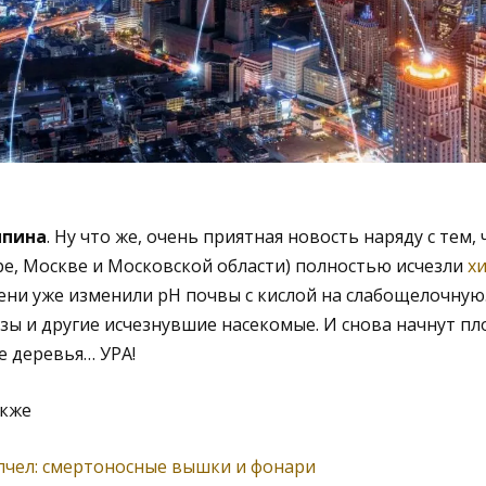
ыпина
. Ну что же, очень приятная новость наряду с тем, 
ре, Москве и Московской области) полностью исчезли
х
ни уже изменили pH почвы с кислой на слабощелочную
озы и другие исчезнувшие насекомые. И снова начнут п
 деревья… УРА!
акже
 пчел: смертоносные вышки и фонари